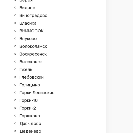
Видное
Виноградово
Власиха
ВНИИССОК
Внуково
Волоколамск
Воскресенск
Высоковск
Гжель
Глебовский
Голицыно
Горки Ленинские
Горки-10
Горки-2
Горшково
Давыдово
Деденево