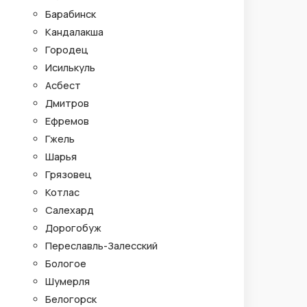
Барабинск
Кандалакша
Городец
Исилькуль
Асбест
Дмитров
Ефремов
Гжель
Шарья
Грязовец
Котлас
Салехард
Дорогобуж
Переславль-Залесский
Бологое
Шумерля
Белогорск