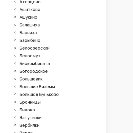
Атепцево
Ашитково
Ашукино
Балашиха
Барвиха
Барыбино
Белоозерский
Белоомут
Биокомбината
Богородское
Большевик
Большие Вяземы
Большое Буньково
Бронницы
Быково
Ватутинки
Вербилки
Верея