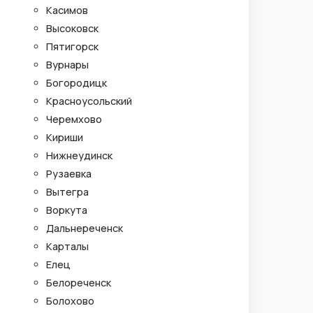
Касимов
Высоковск
Пятигорск
Вурнары
Богородицк
Красноусольский
Черемхово
Кириши
Нижнеудинск
Рузаевка
Вытегра
Воркута
Дальнереченск
Карталы
Елец
Белореченск
Болохово