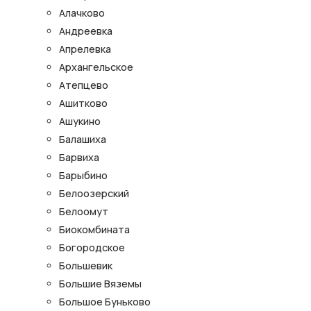
Алачково
Андреевка
Апрелевка
Архангельское
Атепцево
Ашитково
Ашукино
Балашиха
Барвиха
Барыбино
Белоозерский
Белоомут
Биокомбината
Богородское
Большевик
Большие Вяземы
Большое Буньково