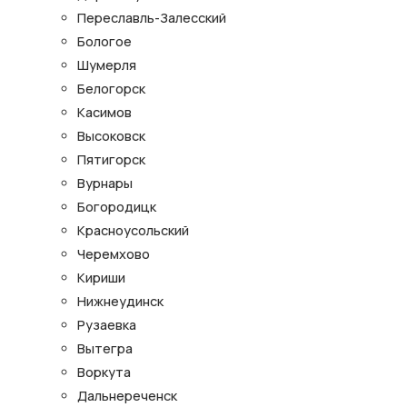
Переславль-Залесский
Бологое
Шумерля
Белогорск
Касимов
Высоковск
Пятигорск
Вурнары
Богородицк
Красноусольский
Черемхово
Кириши
Нижнеудинск
Рузаевка
Вытегра
Воркута
Дальнереченск