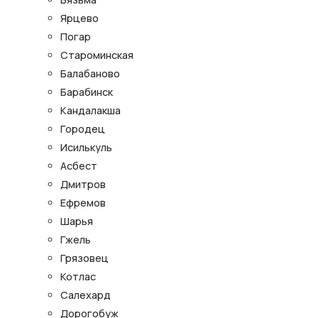
Ярцево
Погар
Староминская
Балабаново
Барабинск
Кандалакша
Городец
Исилькуль
Асбест
Дмитров
Ефремов
Шарья
Гжель
Грязовец
Котлас
Салехард
Дорогобуж