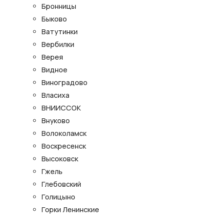
Бронницы
Быково
Ватутинки
Вербилки
Верея
Видное
Виноградово
Власиха
ВНИИССОК
Внуково
Волоколамск
Воскресенск
Высоковск
Гжель
Глебовский
Голицыно
Горки Ленинские