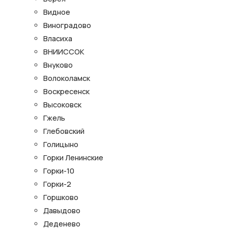
Видное
Виноградово
Власиха
ВНИИССОК
Внуково
Волоколамск
Воскресенск
Высоковск
Гжель
Глебовский
Голицыно
Горки Ленинские
Горки-10
Горки-2
Горшково
Давыдово
Деденево