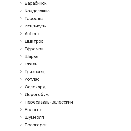
Барабинск
Кандалакша
Городец
Исилькуль
Асбест
Дмитров
Ефремов
Шарья
Гжель
Грязовец
Котлас
Салехард
Дорогобуж
Переславль-Залесский
Бологое
Шумерля
Белогорск