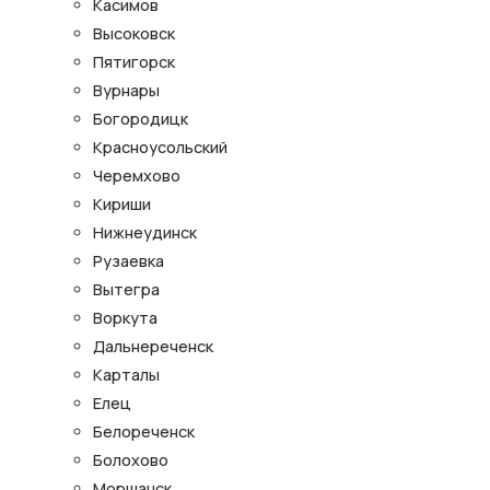
Касимов
Высоковск
Пятигорск
Вурнары
Богородицк
Красноусольский
Черемхово
Кириши
Нижнеудинск
Рузаевка
Вытегра
Воркута
Дальнереченск
Карталы
Елец
Белореченск
Болохово
Моршанск