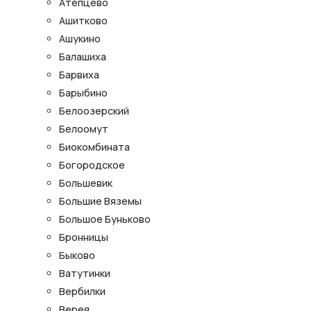
Атепцево
Ашитково
Ашукино
Балашиха
Барвиха
Барыбино
Белоозерский
Белоомут
Биокомбината
Богородское
Большевик
Большие Вяземы
Большое Буньково
Бронницы
Быково
Ватутинки
Вербилки
Верея