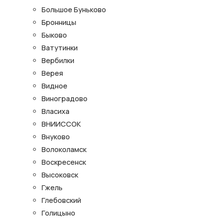
Большое Буньково
Бронницы
Быково
Ватутинки
Вербилки
Верея
Видное
Виноградово
Власиха
ВНИИССОК
Внуково
Волоколамск
Воскресенск
Высоковск
Гжель
Глебовский
Голицыно