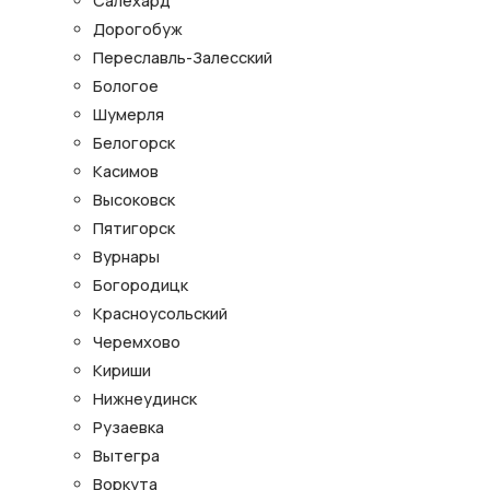
Салехард
Дорогобуж
Переславль-Залесский
Бологое
Шумерля
Белогорск
Касимов
Высоковск
Пятигорск
Вурнары
Богородицк
Красноусольский
Черемхово
Кириши
Нижнеудинск
Рузаевка
Вытегра
Воркута