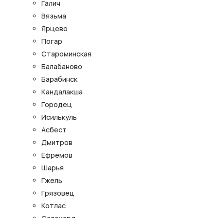
Галич
Вязьма
Ярцево
Погар
Староминская
Балабаново
Барабинск
Кандалакша
Городец
Исилькуль
Асбест
Дмитров
Ефремов
Шарья
Гжель
Грязовец
Котлас