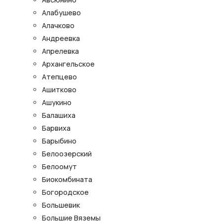
Алабушево
Алачково
Андреевка
Апрелевка
Архангельское
Атепцево
Ашитково
Ашукино
Балашиха
Барвиха
Барыбино
Белоозерский
Белоомут
Биокомбината
Богородское
Большевик
Большие Вяземы