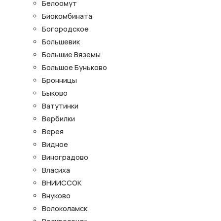
Белоомут
Биокомбината
Богородское
Большевик
Большие Вяземы
Большое Буньково
Бронницы
Быково
Ватутинки
Вербилки
Верея
Видное
Виноградово
Власиха
ВНИИССОК
Внуково
Волоколамск