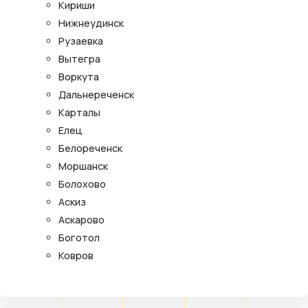
Кириши
Нижнеудинск
Рузаевка
Вытегра
Воркута
Дальнереченск
Карталы
Елец
Белореченск
Моршанск
Болохово
Аскиз
Аскарово
Боготол
Ковров