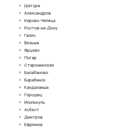
Шатура
Александров
Кирово-Чепецк
Ростов-на-Дону
Галич
Вязьма
Ярцево
Погар
Староминская
Балабаново
Барабинск
Кандалакша
Городец
Исилькуль
Асбест
Дмитров
Ефремов