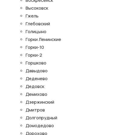
Воскресенск
Высоковск
Гжель
Глебовский
Голицыно
Горки Ленинские
Горки-10
Горки-2
Горшково
Давыдово
Деденево
Дедовск
Демихово
Дзержинский
Дмитров
Долгопрудный
Домодедово
Дорохово