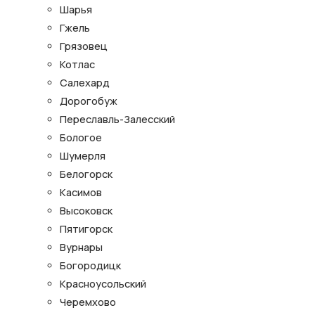
Шарья
Гжель
Грязовец
Котлас
Салехард
Дорогобуж
Переславль-Залесский
Бологое
Шумерля
Белогорск
Касимов
Высоковск
Пятигорск
Вурнары
Богородицк
Красноусольский
Черемхово