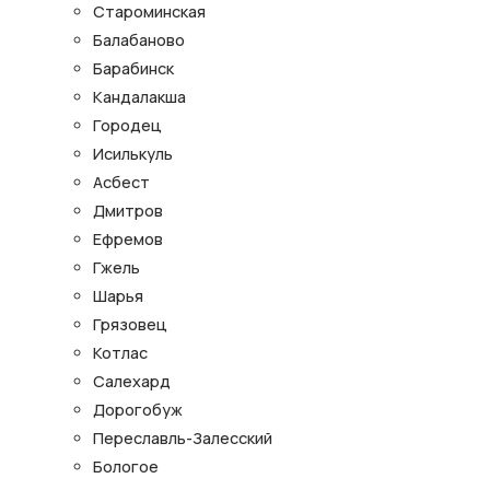
Староминская
Балабаново
Барабинск
Кандалакша
Городец
Исилькуль
Асбест
Дмитров
Ефремов
Гжель
Шарья
Грязовец
Котлас
Салехард
Дорогобуж
Переславль-Залесский
Бологое