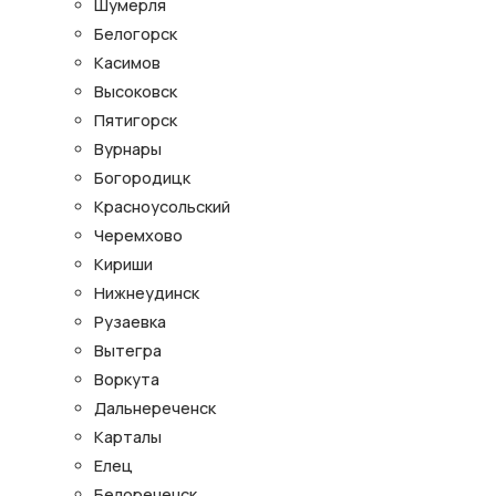
Шумерля
Белогорск
Касимов
Высоковск
Пятигорск
Вурнары
Богородицк
Красноусольский
Черемхово
Кириши
Нижнеудинск
Рузаевка
Вытегра
Воркута
Дальнереченск
Карталы
Елец
Белореченск