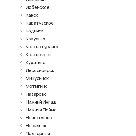
Ирбейское
Канск
Каратузское
Кодинск
Козулька
Краснотуранск
Красноярск
Курагино
Лесосибирск
Минусинск
Мотыгино
Назарово
Нижний Ингаш
Нижняя Пойма
Новоселово
Норильск
Подгорный