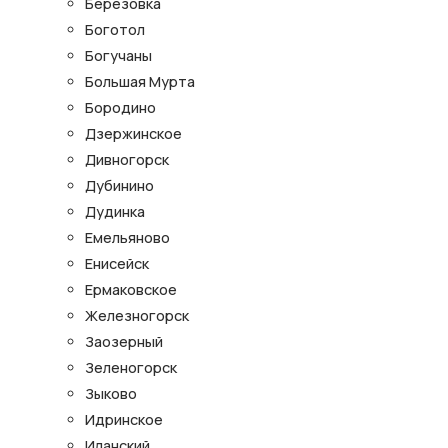
Березовка
Боготол
Богучаны
Большая Мурта
Бородино
Дзержинское
Дивногорск
Дубинино
Дудинка
Емельяново
Енисейск
Ермаковское
Железногорск
Заозерный
Зеленогорск
Зыково
Идринское
Иланский