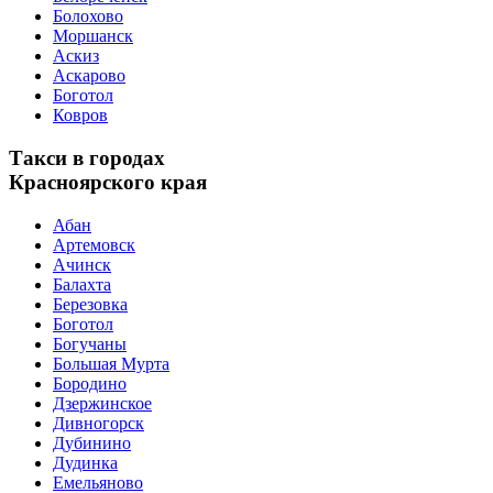
Болохово
Моршанск
Аскиз
Аскарово
Боготол
Ковров
Такси в городах
Красноярского края
Абан
Артемовск
Ачинск
Балахта
Березовка
Боготол
Богучаны
Большая Мурта
Бородино
Дзержинское
Дивногорск
Дубинино
Дудинка
Емельяново