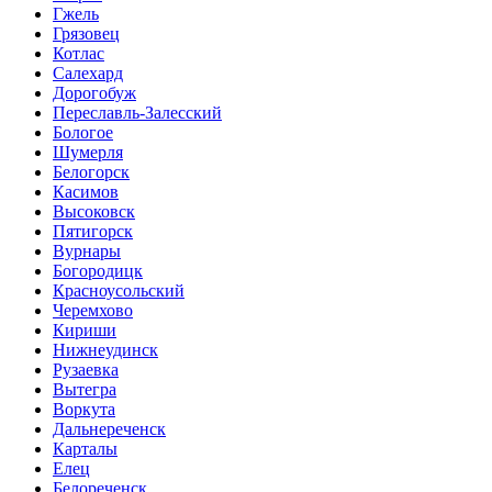
Гжель
Грязовец
Котлас
Салехард
Дорогобуж
Переславль-Залесский
Бологое
Шумерля
Белогорск
Касимов
Высоковск
Пятигорск
Вурнары
Богородицк
Красноусольский
Черемхово
Кириши
Нижнеудинск
Рузаевка
Вытегра
Воркута
Дальнереченск
Карталы
Елец
Белореченск