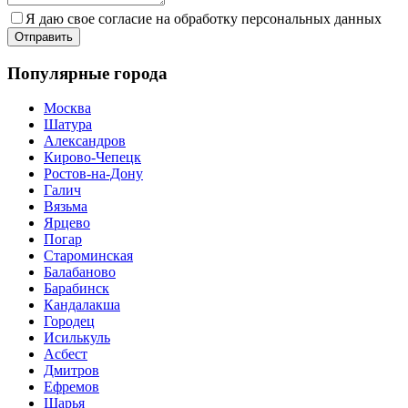
Я даю свое согласие на обработку персональных данных
Популярные города
Москва
Шатура
Александров
Кирово-Чепецк
Ростов-на-Дону
Галич
Вязьма
Ярцево
Погар
Староминская
Балабаново
Барабинск
Кандалакша
Городец
Исилькуль
Асбест
Дмитров
Ефремов
Шарья