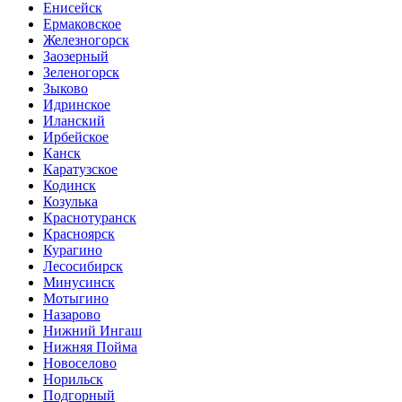
Енисейск
Ермаковское
Железногорск
Заозерный
Зеленогорск
Зыково
Идринское
Иланский
Ирбейское
Канск
Каратузское
Кодинск
Козулька
Краснотуранск
Красноярск
Курагино
Лесосибирск
Минусинск
Мотыгино
Назарово
Нижний Ингаш
Нижняя Пойма
Новоселово
Норильск
Подгорный