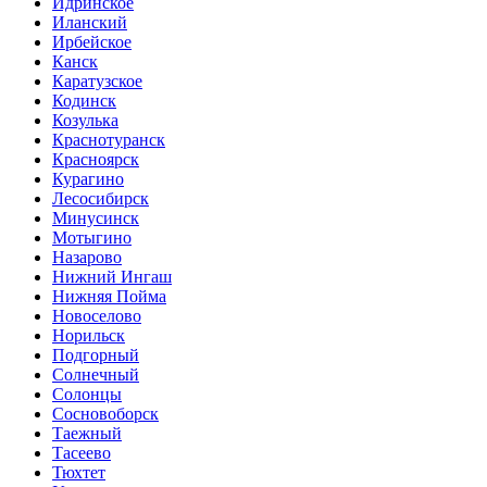
Идринское
Иланский
Ирбейское
Канск
Каратузское
Кодинск
Козулька
Краснотуранск
Красноярск
Курагино
Лесосибирск
Минусинск
Мотыгино
Назарово
Нижний Ингаш
Нижняя Пойма
Новоселово
Норильск
Подгорный
Солнечный
Солонцы
Сосновоборск
Таежный
Тасеево
Тюхтет