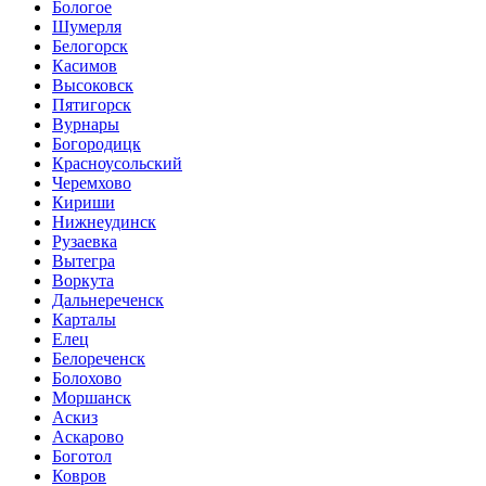
Бологое
Шумерля
Белогорск
Касимов
Высоковск
Пятигорск
Вурнары
Богородицк
Красноусольский
Черемхово
Кириши
Нижнеудинск
Рузаевка
Вытегра
Воркута
Дальнереченск
Карталы
Елец
Белореченск
Болохово
Моршанск
Аскиз
Аскарово
Боготол
Ковров