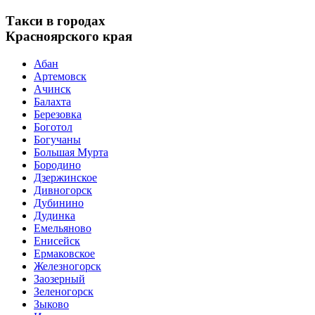
Такси в городах
Красноярского края
Абан
Артемовск
Ачинск
Балахта
Березовка
Боготол
Богучаны
Большая Мурта
Бородино
Дзержинское
Дивногорск
Дубинино
Дудинка
Емельяново
Енисейск
Ермаковское
Железногорск
Заозерный
Зеленогорск
Зыково