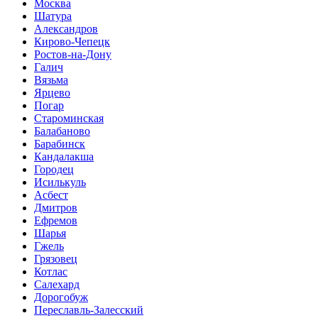
Москва
Шатура
Александров
Кирово-Чепецк
Ростов-на-Дону
Галич
Вязьма
Ярцево
Погар
Староминская
Балабаново
Барабинск
Кандалакша
Городец
Исилькуль
Асбест
Дмитров
Ефремов
Шарья
Гжель
Грязовец
Котлас
Салехард
Дорогобуж
Переславль-Залесский