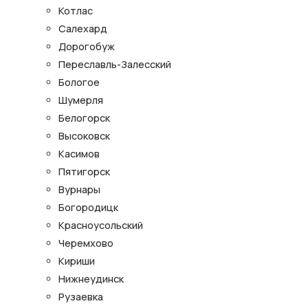
Котлас
Салехард
Дорогобуж
Переславль-Залесский
Бологое
Шумерля
Белогорск
Высоковск
Касимов
Пятигорск
Вурнары
Богородицк
Красноусольский
Черемхово
Кириши
Нижнеудинск
Рузаевка