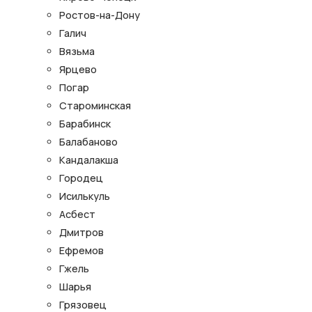
Ростов-на-Дону
Галич
Вязьма
Ярцево
Погар
Староминская
Барабинск
Балабаново
Кандалакша
Городец
Исилькуль
Асбест
Дмитров
Ефремов
Гжель
Шарья
Грязовец