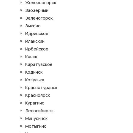
Железногорск
Заозерный
Зеленогорск
Зыково
Идринское
Иланский
Ирбейское
Канск
Каратузское
Кодинск
Козулька
Краснотуранск
Красноярск
Курагино
Лесосибирск
Минусинск
Мотыгино