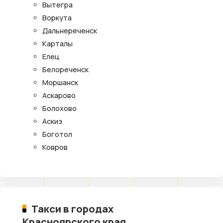
Вытегра
Воркута
Дальнереченск
Карталы
Елец
Белореченск
Моршанск
Аскарово
Болохово
Аскиз
Боготол
Ковров
Такси в городах
Красноярского края