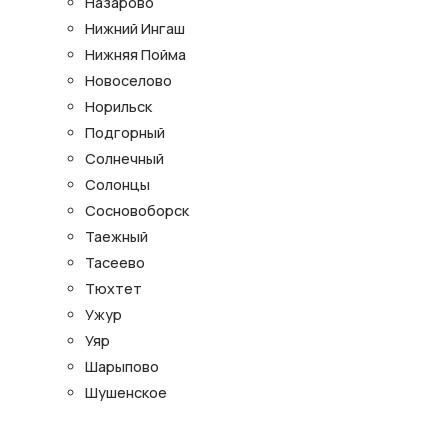
Назарово
Нижний Ингаш
Нижняя Пойма
Новоселово
Норильск
Подгорный
Солнечный
Солонцы
Сосновоборск
Таежный
Тасеево
Тюхтет
Ужур
Уяр
Шарыпово
Шушенское