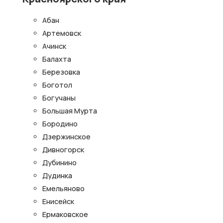
Абан
Артемовск
Ачинск
Балахта
Березовка
Боготол
Богучаны
Большая Мурта
Бородино
Дзержинское
Дивногорск
Дубинино
Дудинка
Емельяново
Енисейск
Ермаковское