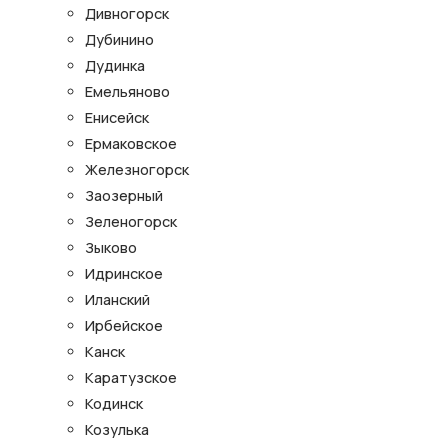
Дивногорск
Дубинино
Дудинка
Емельяново
Енисейск
Ермаковское
Железногорск
Заозерный
Зеленогорск
Зыково
Идринское
Иланский
Ирбейское
Канск
Каратузское
Кодинск
Козулька