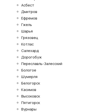
Асбест
Дмитров
Ефремов
Гжель
Шарья
Грязовец
Котлас
Салехард
Дорогобуж
Переславль-Залесский
Бологое
Шумерля
Белогорск
Касимов
Высоковск
Пятигорск
Вурнары