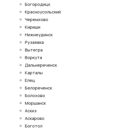
Богородицк
Красноусольский
Черемхово
Кириши
Нижнеудинск
Рузаевка
Вытегра
Воркута
Дальнереченск
Карталы
Елец
Белореченск
Болохово
Моршанск
Аскиз
Аскарово
Боготол