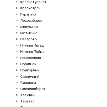
Краснотуранск
Красноярск
Курагино
Лесосибирск
Минусинск
Мотыгино
Назарово
Нижний Ингаш
Нижняя Пойма
Новоселово
Норильск
Подгорный
Солнечный
Солонцы
Сосновоборск
Таежный
Тасеево