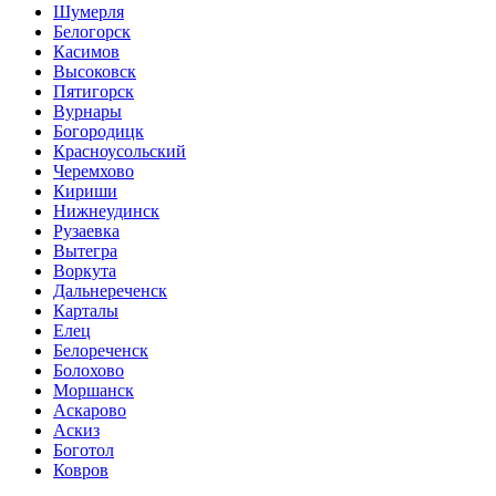
Шумерля
Белогорск
Касимов
Высоковск
Пятигорск
Вурнары
Богородицк
Красноусольский
Черемхово
Кириши
Нижнеудинск
Рузаевка
Вытегра
Воркута
Дальнереченск
Карталы
Елец
Белореченск
Болохово
Моршанск
Аскарово
Аскиз
Боготол
Ковров