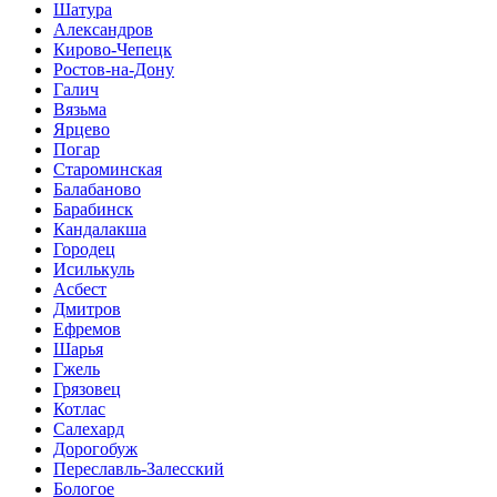
Шатура
Александров
Кирово-Чепецк
Ростов-на-Дону
Галич
Вязьма
Ярцево
Погар
Староминская
Балабаново
Барабинск
Кандалакша
Городец
Исилькуль
Асбест
Дмитров
Ефремов
Шарья
Гжель
Грязовец
Котлас
Салехард
Дорогобуж
Переславль-Залесский
Бологое