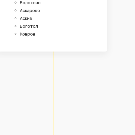
Болохово
Аскарово
Аскиз
Боготол
Ковров