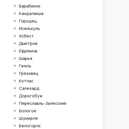
Барабинск
Кандалакша
Городец
Исилькуль
Асбест
Дмитров
Ефремов
Шарья
Гжель
Грязовец
Котлас
Салехард
Дорогобуж
Переславль-Залесский
Бологое
Шумерля
Белогорск