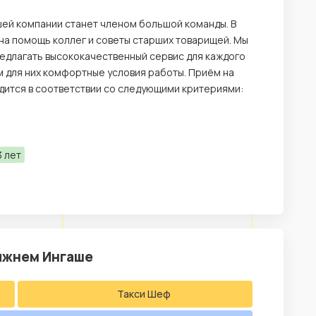
шей компании станет членом большой команды. В
на помощь коллег и советы старших товарищей. Мы
редлагать высококачественный сервис для каждого
ем для них комфортные условия работы. Приём на
одится в соответствии со следующими критериями:
 лет
ижнем Ингаше
Такси Шеф