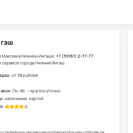
нгаш
и Максим в Нижнем Ингаше:
+7 (39161) 2-77-77
м сервисе города Нижний Ингаш.
здки:
от
70
рублей
м
такси:
Пн.-Вс. – круглосуточно
ы:
наличными, картой
а:
ру телефона диспетчера/оператора или отправьте