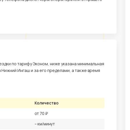
здки по тарифу Эконом, ниже указана минимальная
 в Нижний Ингаш и за его пределами, а также время
Количество
от 70 ₽
– км/минут