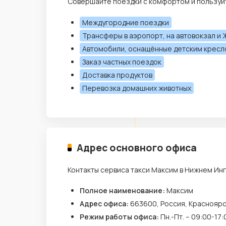
Совершайте поездки с комфортом и пользуй
Междугородние поездки
Трансферы в аэропорт, на автовокзал и 
Автомобили, оснащённые детским крес
Заказ частных поездок
Доставка продуктов
Перевозка домашних животных
Адрес основного офиса
Контакты сервиса такси Максим в Нижнем Инг
Полное наименование:
Максим
Адрес офиса:
663600, Россия, Красноярск
Режим работы офиса:
Пн.-Пт. – 09:00-17: