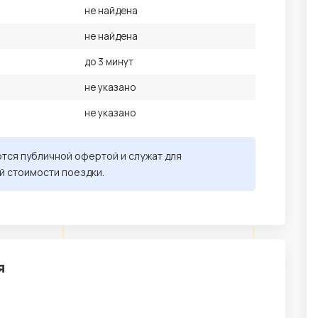
не найдена
не найдена
до 3 минут
не указано
не указано
ются публичной офертой и служат для
й стоимости поездки.
я