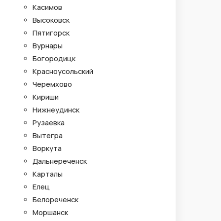
Касимов
Высоковск
Пятигорск
Вурнары
Богородицк
Красноусольский
Черемхово
Кириши
Нижнеудинск
Рузаевка
Вытегра
Воркута
Дальнереченск
Карталы
Елец
Белореченск
Моршанск