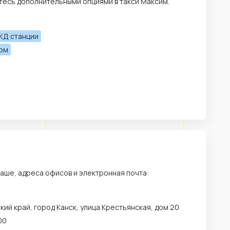
тесь дополнительными опциями в такси Максим.
ЖД станции
лом
аше, адреса офисов и электронная почта:
ий край, город Канск, улица Крестьянская, дом 20
00