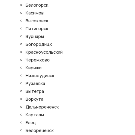
Белогорск
Касимов
Высоковск
Пятигорск
Вурнары
Богородицк
Красноусольский
Черемхово
Кириши
Нижнеудинск
Рузаевка
Вытегра
Воркута
Дальнереченск
Карталы
Елец
Белореченск