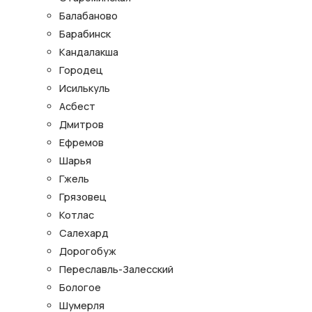
Балабаново
Барабинск
Кандалакша
Городец
Исилькуль
Асбест
Дмитров
Ефремов
Шарья
Гжель
Грязовец
Котлас
Салехард
Дорогобуж
Переславль-Залесский
Бологое
Шумерля