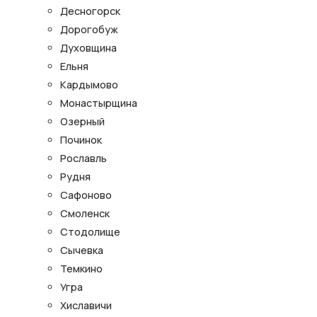
Десногорск
Дорогобуж
Духовщина
Ельня
Кардымово
Монастырщина
Озерный
Починок
Рославль
Рудня
Сафоново
Смоленск
Стодолище
Сычевка
Темкино
Угра
Хиславичи