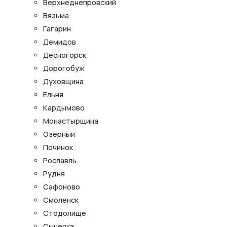
Верхнеднепровский
Вязьма
Гагарин
Демидов
Десногорск
Дорогобуж
Духовщина
Ельня
Кардымово
Монастырщина
Озерный
Починок
Рославль
Рудня
Сафоново
Смоленск
Стодолище
Сычевка