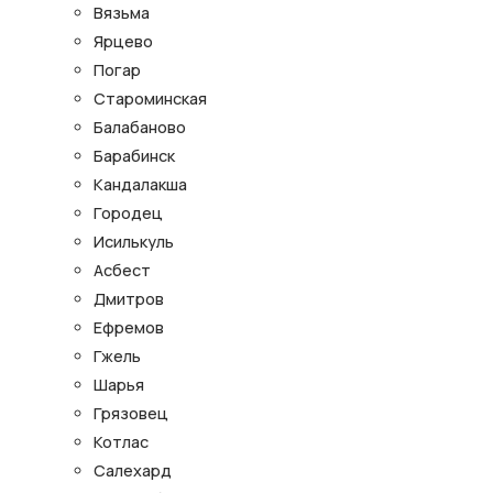
Вязьма
Ярцево
Погар
Староминская
Балабаново
Барабинск
Кандалакша
Городец
Исилькуль
Асбест
Дмитров
Ефремов
Гжель
Шарья
Грязовец
Котлас
Салехард