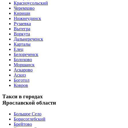
Красноусольский
Черемхово
Кириши
Нижнеудинск
Рузаевка
Вытегра
Воркута
Дальнереченск
Карталы
Елец
Белореченск
Болохово
Моршанск
Аскарово
Аскиз
Боготол
Ковров
Такси в городах
Ярославской области
Большое Село
Борисоглебский
Брейтово