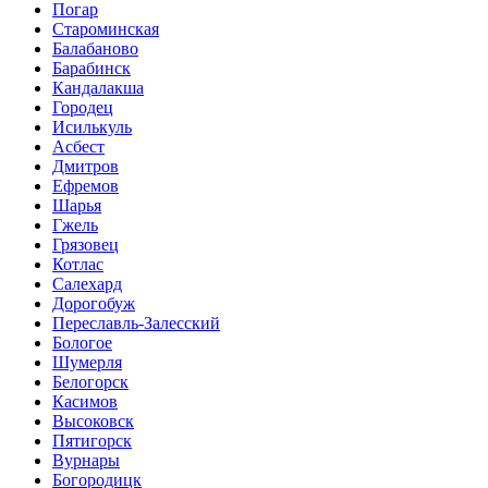
Погар
Староминская
Балабаново
Барабинск
Кандалакша
Городец
Исилькуль
Асбест
Дмитров
Ефремов
Шарья
Гжель
Грязовец
Котлас
Салехард
Дорогобуж
Переславль-Залесский
Бологое
Шумерля
Белогорск
Касимов
Высоковск
Пятигорск
Вурнары
Богородицк