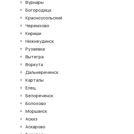
Вурнары
Богородицк
Красноусольский
Черемхово
Кириши
Нижнеудинск
Рузаевка
Вытегра
Воркута
Дальнереченск
Карталы
Елец
Белореченск
Болохово
Моршанск
Аскиз
Аскарово