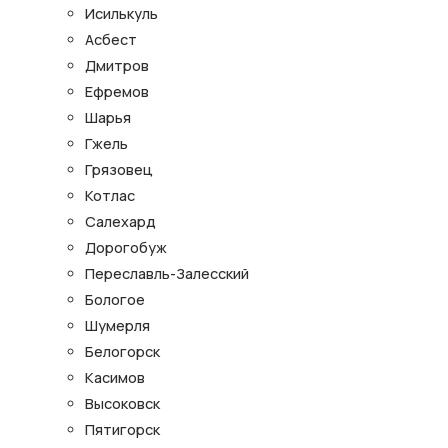
Исилькуль
Асбест
Дмитров
Ефремов
Шарья
Гжель
Грязовец
Котлас
Салехард
Дорогобуж
Переславль-Залесский
Бологое
Шумерля
Белогорск
Касимов
Высоковск
Пятигорск