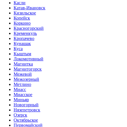
Касли
Катав-Ивановск
Кизильское
Копейск
Коркино
Красногорский
Кременкуль
Кропачево
Кунашак
Куса
Кыштым
Локомотивный
Магнитка
Магнитогорск
Межевой
Межозерный
Метлино
Миасс
Миасское
Миньяр
Новогорный
Нязепетровск
Озерск
Октябрьское
Первомайский