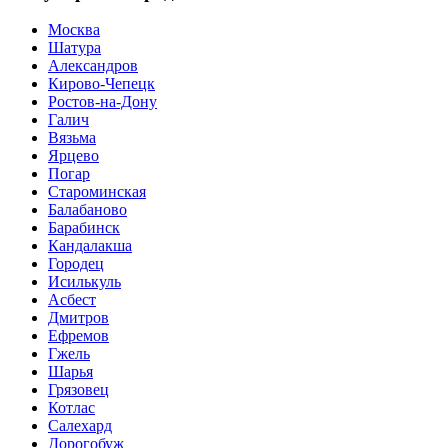
Москва
Шатура
Александров
Кирово-Чепецк
Ростов-на-Дону
Галич
Вязьма
Ярцево
Погар
Староминская
Балабаново
Барабинск
Кандалакша
Городец
Исилькуль
Асбест
Дмитров
Ефремов
Гжель
Шарья
Грязовец
Котлас
Салехард
Дорогобуж