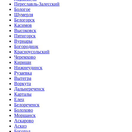
Переславль-Залесский
Бологое
Шумерля
Белогорск
Касимов
Высоковск
Пятигорск
Вурнары
Богородицк
Красноусольский
Черемхово
Кириши
Нижнеудинск
Рузаевка
Вытегра
Воркута
Дальнереченск
Карталы
Елец
Белореченск
Болохово
Моршанск
Аскарово
Аскиз
Боготол