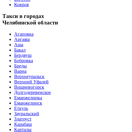
Ковров
Такси в городах
Челябинской области
Агаповка
Аргаяш
Аша
Бакал
Бердяуш
Бобровка
Бреды
Варна
Верхнеуральск
Верхний Уфалей
Вишневогорск
Долгодеревенское
Еманжелинка
Еманжелинск
Еткуль
Зауральский
Златоуст
Карабаш
Карталы