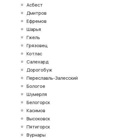
Асбест
Дмитров
Ефремов
Шарья
Гжель
Грязовец
Котлас
Салехард
Дорогобуж
Переславль-Залесский
Бологое
Шумерля
Белогорск
Касимов
Высоковск
Пятигорск
Вурнары