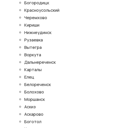
Богородицк
Красноусольский
Черемхово
Кириши
Нижнеудинск
Рузаевка
Вытегра
Воркута
Дальнереченск
Карталы
Елец
Белореченск
Болохово
Моршанск
Аскиз
Аскарово
Боготол