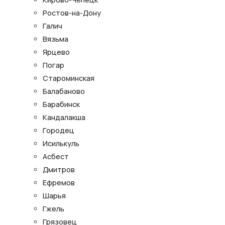
Ростов-на-Дону
Галич
Вязьма
Ярцево
Погар
Староминская
Балабаново
Барабинск
Кандалакша
Городец
Исилькуль
Асбест
Дмитров
Ефремов
Шарья
Гжель
Грязовец