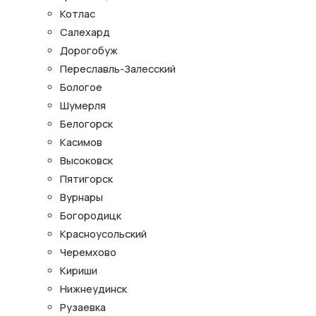
Котлас
Салехард
Дорогобуж
Переславль-Залесский
Бологое
Шумерля
Белогорск
Касимов
Высоковск
Пятигорск
Вурнары
Богородицк
Красноусольский
Черемхово
Кириши
Нижнеудинск
Рузаевка