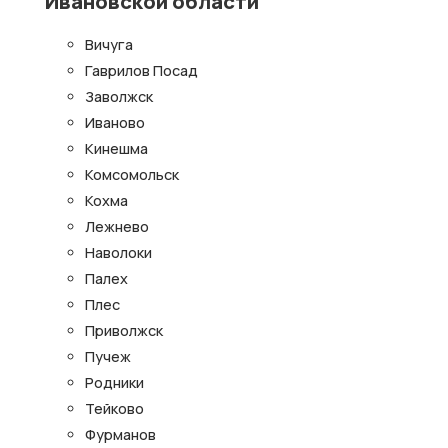
Ивановской области
Вичуга
Гаврилов Посад
Заволжск
Иваново
Кинешма
Комсомольск
Кохма
Лежнево
Наволоки
Палех
Плес
Приволжск
Пучеж
Родники
Тейково
Фурманов