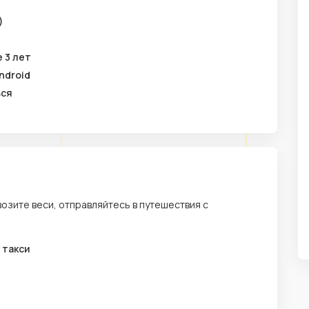
)
 3 лет
ndroid
ься
возите веси, отправляйтесь в путешествия с
 такси