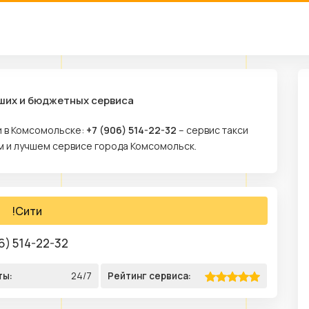
чших и бюджетных сервиса
и в Комсомольске:
+7 (906) 514-22-32
– сервис такси
ом и лучшем сервисе города Комсомольск.
!Сити
6) 514-22-32
ты:
24/7
Рейтинг сервиса: