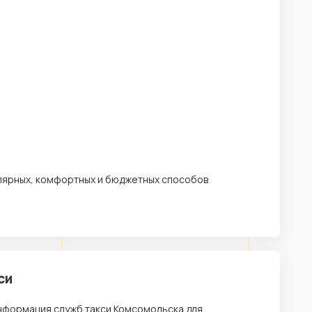
улярных, комфортных и бюджетных способов
си
информация служб такси Комсомольска для