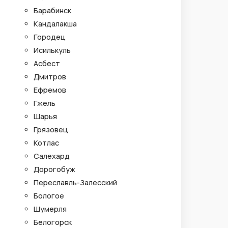
Барабинск
Кандалакша
Городец
Исилькуль
Асбест
Дмитров
Ефремов
Гжель
Шарья
Грязовец
Котлас
Салехард
Дорогобуж
Переславль-Залесский
Бологое
Шумерля
Белогорск