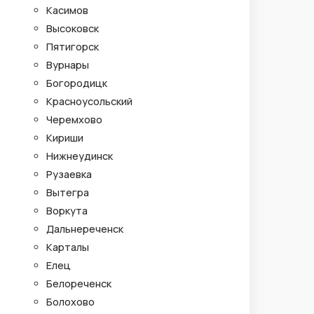
Касимов
Высоковск
Пятигорск
Вурнары
Богородицк
Красноусольский
Черемхово
Кириши
Нижнеудинск
Рузаевка
Вытегра
Воркута
Дальнереченск
Карталы
Елец
Белореченск
Болохово