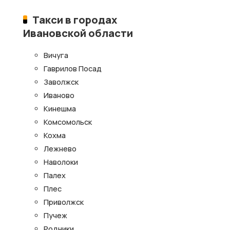
Такси в городах
Ивановской области
Вичуга
Гаврилов Посад
Заволжск
Иваново
Кинешма
Комсомольск
Кохма
Лежнево
Наволоки
Палех
Плес
Приволжск
Пучеж
Родники