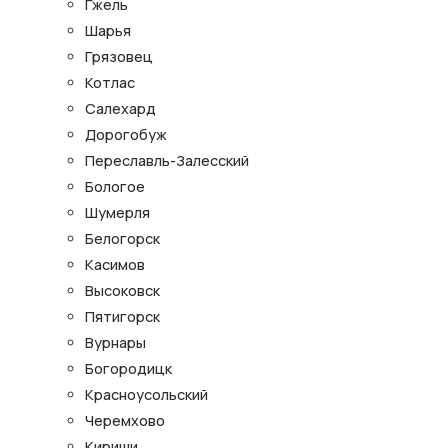
Гжель
Шарья
Грязовец
Котлас
Салехард
Дорогобуж
Переславль-Залесский
Бологое
Шумерля
Белогорск
Касимов
Высоковск
Пятигорск
Вурнары
Богородицк
Красноусольский
Черемхово
Кириши