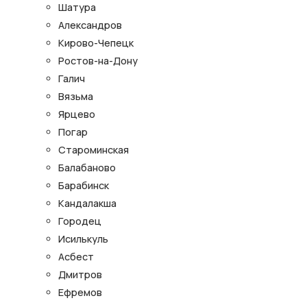
Шатура
Александров
Кирово-Чепецк
Ростов-на-Дону
Галич
Вязьма
Ярцево
Погар
Староминская
Балабаново
Барабинск
Кандалакша
Городец
Исилькуль
Асбест
Дмитров
Ефремов