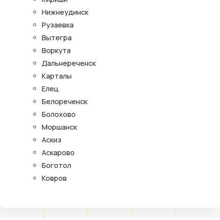
Нижнеудинск
Рузаевка
Вытегра
Воркута
Дальнереченск
Карталы
Елец
Белореченск
Болохово
Моршанск
Аскиз
Аскарово
Боготол
Ковров