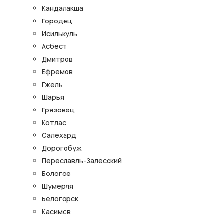
Кандалакша
Городец
Исилькуль
Асбест
Дмитров
Ефремов
Гжель
Шарья
Грязовец
Котлас
Салехард
Дорогобуж
Переславль-Залесский
Бологое
Шумерля
Белогорск
Касимов