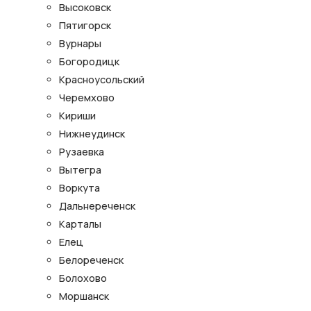
Высоковск
Пятигорск
Вурнары
Богородицк
Красноусольский
Черемхово
Кириши
Нижнеудинск
Рузаевка
Вытегра
Воркута
Дальнереченск
Карталы
Елец
Белореченск
Болохово
Моршанск