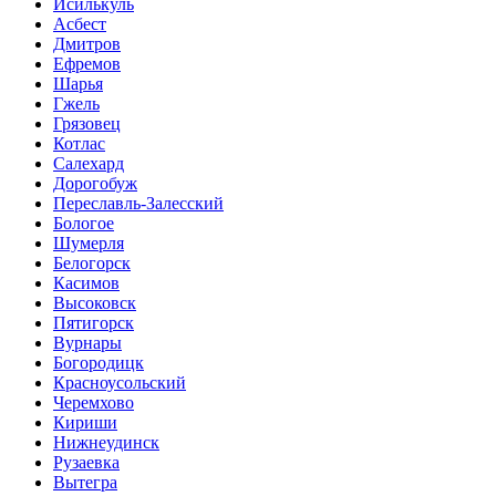
Исилькуль
Асбест
Дмитров
Ефремов
Шарья
Гжель
Грязовец
Котлас
Салехард
Дорогобуж
Переславль-Залесский
Бологое
Шумерля
Белогорск
Касимов
Высоковск
Пятигорск
Вурнары
Богородицк
Красноусольский
Черемхово
Кириши
Нижнеудинск
Рузаевка
Вытегра