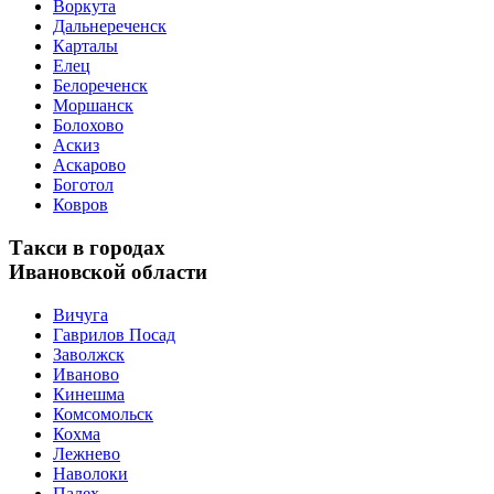
Воркута
Дальнереченск
Карталы
Елец
Белореченск
Моршанск
Болохово
Аскиз
Аскарово
Боготол
Ковров
Такси в городах
Ивановской области
Вичуга
Гаврилов Посад
Заволжск
Иваново
Кинешма
Комсомольск
Кохма
Лежнево
Наволоки
Палех