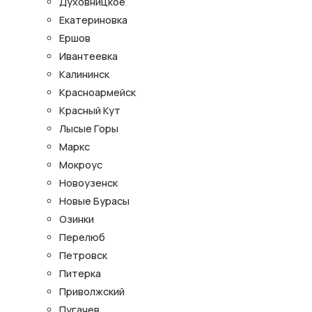
Духовницкое
Екатериновка
Ершов
Ивантеевка
Калининск
Красноармейск
Красный Кут
Лысые Горы
Маркс
Мокроус
Новоузенск
Новые Бурасы
Озинки
Перелюб
Петровск
Питерка
Приволжский
Пугачев