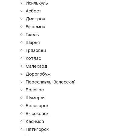
Исилькуль
Асбест
Дмитров
Ефремов
Гжель
Шарья
Грязовец
Котлас
Салехард
Дорогобуж
Переславль-Залесский
Бологое
Шумерля
Белогорск
Высоковск
Касимов
Пятигорск