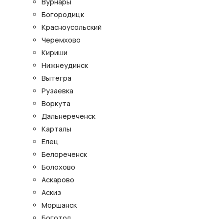
Вурнары
Богородицк
Красноусольский
Черемхово
Кириши
Нижнеудинск
Вытегра
Рузаевка
Воркута
Дальнереченск
Карталы
Елец
Белореченск
Болохово
Аскарово
Аскиз
Моршанск
Боготол