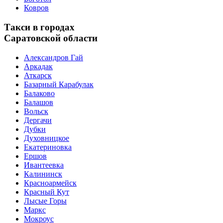
Ковров
Такси в городах
Саратовской области
Александров Гай
Аркадак
Аткарск
Базарный Карабулак
Балаково
Балашов
Вольск
Дергачи
Дубки
Духовницкое
Екатериновка
Ершов
Ивантеевка
Калининск
Красноармейск
Красный Кут
Лысые Горы
Маркс
Мокроус