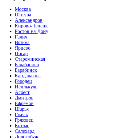
Москва
Шатура
Александров
Кирово-Чепецк
Ростов-на-Дону
Галич
Вязьма
Ярцево
Погар
Староминская
Балабаново
Барабинск
Кандалакша
Городец
Исилькуль
Асбест
Дмитров
Ефремов
Шарья
Гжель
Грязовец
Котлас
Салехард
Дорогобуж