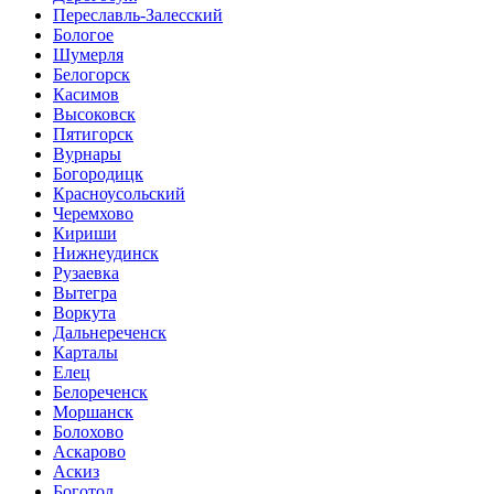
Переславль-Залесский
Бологое
Шумерля
Белогорск
Касимов
Высоковск
Пятигорск
Вурнары
Богородицк
Красноусольский
Черемхово
Кириши
Нижнеудинск
Рузаевка
Вытегра
Воркута
Дальнереченск
Карталы
Елец
Белореченск
Моршанск
Болохово
Аскарово
Аскиз
Боготол