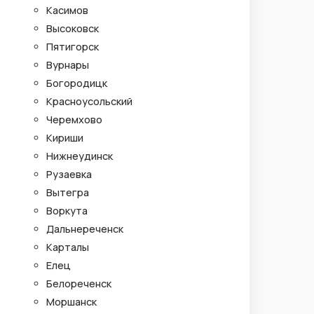
Касимов
Высоковск
Пятигорск
Вурнары
Богородицк
Красноусольский
Черемхово
Кириши
Нижнеудинск
Рузаевка
Вытегра
Воркута
Дальнереченск
Карталы
Елец
Белореченск
Моршанск