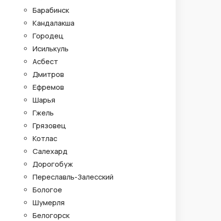
Барабинск
Кандалакша
Городец
Исилькуль
Асбест
Дмитров
Ефремов
Шарья
Гжель
Грязовец
Котлас
Салехард
Дорогобуж
Переславль-Залесский
Бологое
Шумерля
Белогорск