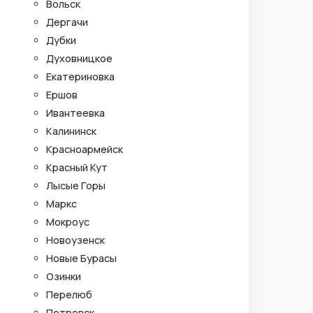
Вольск
Дергачи
Дубки
Духовницкое
Екатериновка
Ершов
Ивантеевка
Калининск
Красноармейск
Красный Кут
Лысые Горы
Маркс
Мокроус
Новоузенск
Новые Бурасы
Озинки
Перелюб
Петровск