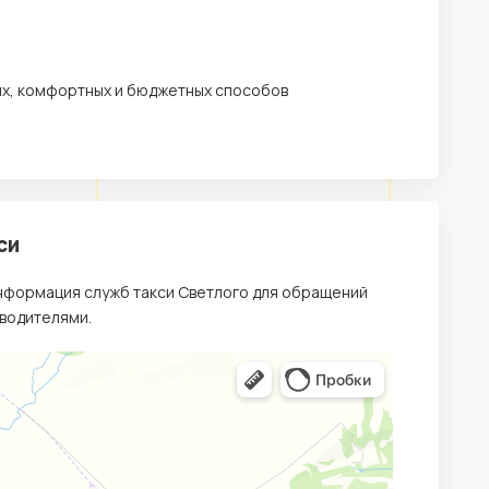
ных, комфортных и бюджетных способов
си
информация служб такси Светлого для обращений
 водителями.