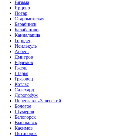
Вязьма
Ярцево
Погар
Староминская
Барабинск
Балабаново
Кандалакша
Городец
Исилькуль
Асбест
Дмитров
Ефремов
Гжель
Шарья
Грязовец
Котлас
Салехард
Дорогобуж
Переславль-Залесский
Бологое
Шумерля
Белогорск
Высоковск
Касимов
Пятигорск