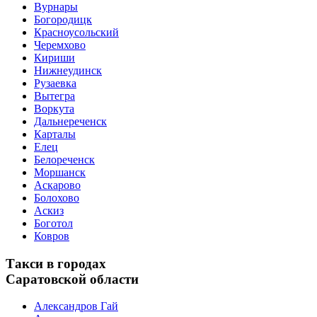
Вурнары
Богородицк
Красноусольский
Черемхово
Кириши
Нижнеудинск
Рузаевка
Вытегра
Воркута
Дальнереченск
Карталы
Елец
Белореченск
Моршанск
Аскарово
Болохово
Аскиз
Боготол
Ковров
Такси в городах
Саратовской области
Александров Гай