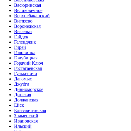
Васюринская
Великовечное
Верхнебаканский
Витязево
Воронежская
Выселки
Гайдук
Геленджик
Гирей
Головинка
Голубицкая
Горячий Ключ
Гостагаевская
Гулькевичи
Дагомыс
Джубга
Дивноморское
Динская
Должанская
Ейск
Елизаветинская
Знаменский
Ивановская
Ильский