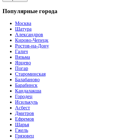
Популярные города
Москва
Шатура
Александров
Кирово-Чепецк
Ростов-на-Дону
Галич
Вязьма
Ярцево
Погар
Староминская
Балабаново
Барабинск
Кандалакша
Городец
Исилькуль
Асбест
Дмитров
Ефремов
Шарья
Гжель
Грязовец