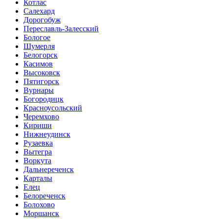
Котлас
Салехард
Дорогобуж
Переславль-Залесский
Бологое
Шумерля
Белогорск
Касимов
Высоковск
Пятигорск
Вурнары
Богородицк
Красноусольский
Черемхово
Кириши
Нижнеудинск
Рузаевка
Вытегра
Воркута
Дальнереченск
Карталы
Елец
Белореченск
Болохово
Моршанск