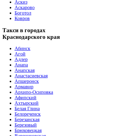
Аскиз
Аскарово
Боготол
Ковров
Такси в городах
Краснодарского края
Абинск
Агой
Адлер
Анапа
Анапская
Анастасиевская
Апшеронск
Армавир
Архипо-Осиповка
Афипский
Ахтырский
Белая Глина
Белореченск
Березанская
Березовый
Брюховецкая
Варениковская