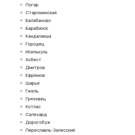
Погар
Староминская
Балабаново
Барабинск
Кандалакша
Городец
Исилькуль
Асбест
Дмитров
Ефремов
Шарья
Гжель
Грязовец
Котлас
Салехард
Дорогобуж
Переславль-Залесский