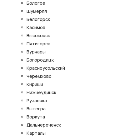
Бологое
Шумерля
Белогорск
Касимов
Высоковск
Пятигорск
Вурнары
Богородицк
Красноусольский
Черемхово
Кириши
Нижнеудинск
Рузаевка
Вытегра
Воркута
Дальнереченск
Карталы