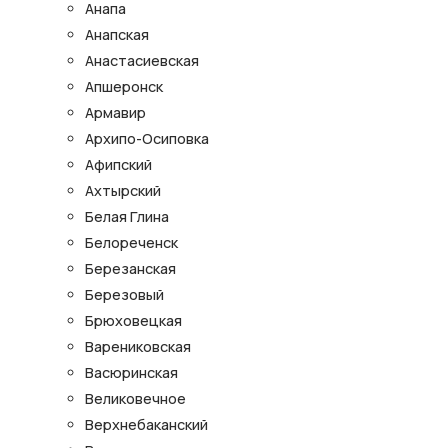
Анапа
Анапская
Анастасиевская
Апшеронск
Армавир
Архипо-Осиповка
Афипский
Ахтырский
Белая Глина
Белореченск
Березанская
Березовый
Брюховецкая
Варениковская
Васюринская
Великовечное
Верхнебаканский