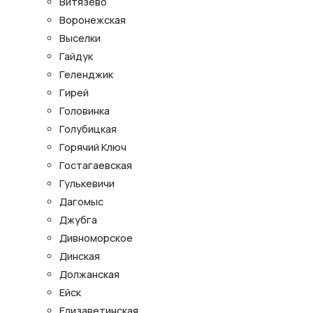
Витязево
Воронежская
Выселки
Гайдук
Геленджик
Гирей
Головинка
Голубицкая
Горячий Ключ
Гостагаевская
Гулькевичи
Дагомыс
Джубга
Дивноморское
Динская
Должанская
Ейск
Елизаветинская