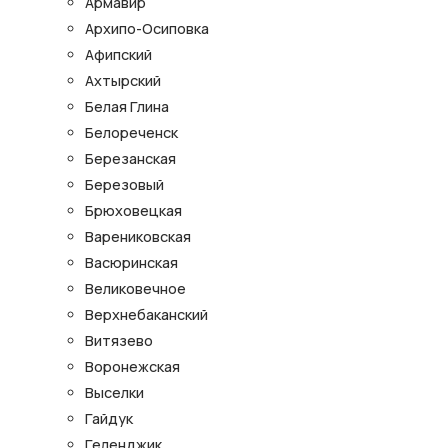
Армавир
Архипо-Осиповка
Афипский
Ахтырский
Белая Глина
Белореченск
Березанская
Березовый
Брюховецкая
Варениковская
Васюринская
Великовечное
Верхнебаканский
Витязево
Воронежская
Выселки
Гайдук
Геленджик