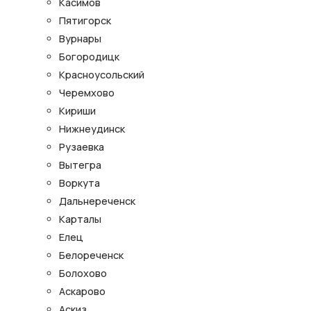
Касимов
Пятигорск
Вурнары
Богородицк
Красноусольский
Черемхово
Кириши
Нижнеудинск
Рузаевка
Вытегра
Воркута
Дальнереченск
Карталы
Елец
Белореченск
Болохово
Аскарово
Аскиз