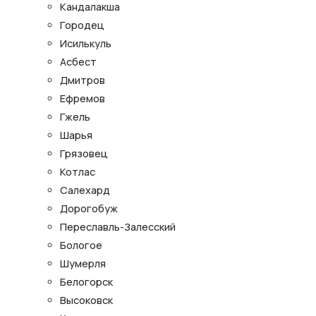
Кандалакша
Городец
Исилькуль
Асбест
Дмитров
Ефремов
Гжель
Шарья
Грязовец
Котлас
Салехард
Дорогобуж
Переславль-Залесский
Бологое
Шумерля
Белогорск
Высоковск