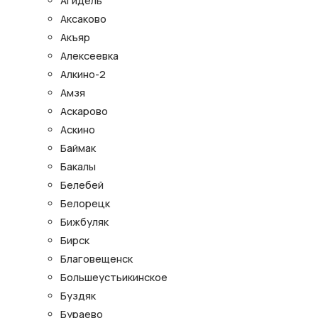
Агидель
Аксаково
Акъяр
Алексеевка
Алкино-2
Амзя
Аскарово
Аскино
Баймак
Бакалы
Белебей
Белорецк
Бижбуляк
Бирск
Благовещенск
Большеустьикинское
Буздяк
Бураево