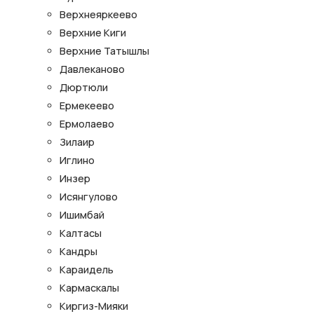
Верхнеяркеево
Верхние Киги
Верхние Татышлы
Давлеканово
Дюртюли
Ермекеево
Ермолаево
Зилаир
Иглино
Инзер
Исянгулово
Ишимбай
Калтасы
Кандры
Караидель
Кармаскалы
Киргиз-Мияки