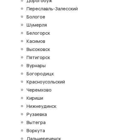
Дорогобуж
Переславль-Залесский
Бологое
Шумерля
Белогорск
Касимов
Высоковск
Пятигорск
Вурнары
Богородицк
Красноусольский
Черемхово
Кириши
Нижнеудинск
Рузаевка
Вытегра
Воркута
Дальнереченск