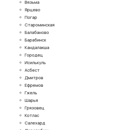
Вязьма
Ярцево
Погар
Староминская
Балабаново
Барабинск
Кандалакша
Городец
Исилькуль
Асбест
Дмитров
Ефремов
Гжель
Шарья
Грязовец
Котлас
Салехард