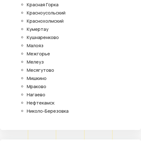
Красная Горка
Красноусольский
Краснохолмский
Кумертау
Кушнаренково
Малояз
Межгорье
Мелеуз
Месягутово
Мишкино
Мраково
Нагаево
Нефтекамск
Николо-Березовка