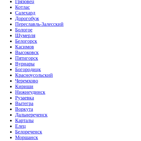
Грязовец
Котлас
Салехард
Дорогобуж
Переславль-Залесский
Бологое
Шумерля
Белогорск
Касимов
Высоковск
Пятигорск
Вурнары
Богородицк
Красноусольский
Черемхово
Кириши
Нижнеудинск
Рузаевка
Вытегра
Воркута
Дальнереченск
Карталы
Елец
Белореченск
Моршанск