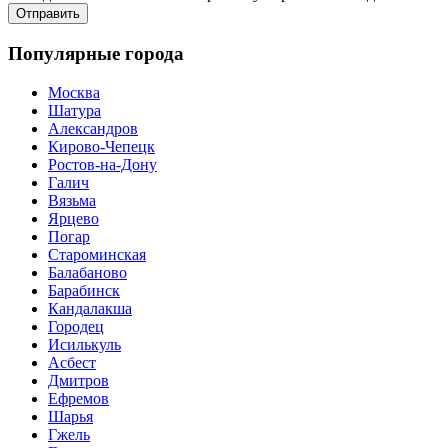
Популярные города
Москва
Шатура
Александров
Кирово-Чепецк
Ростов-на-Дону
Галич
Вязьма
Ярцево
Погар
Староминская
Балабаново
Барабинск
Кандалакша
Городец
Исилькуль
Асбест
Дмитров
Ефремов
Шарья
Гжель