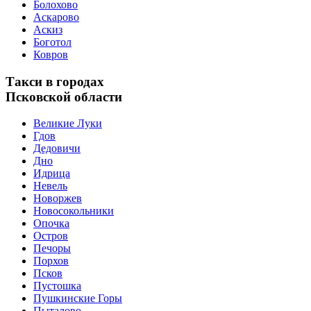
Болохово
Аскарово
Аскиз
Боготол
Ковров
Такси в городах
Псковской области
Великие Луки
Гдов
Дедовичи
Дно
Идрица
Невель
Новоржев
Новосокольники
Опочка
Остров
Печоры
Порхов
Псков
Пустошка
Пушкинские Горы
Пыталово