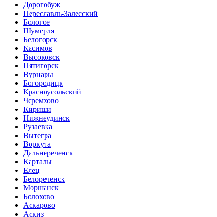
Дорогобуж
Переславль-Залесский
Бологое
Шумерля
Белогорск
Касимов
Высоковск
Пятигорск
Вурнары
Богородицк
Красноусольский
Черемхово
Кириши
Нижнеудинск
Рузаевка
Вытегра
Воркута
Дальнереченск
Карталы
Елец
Белореченск
Моршанск
Болохово
Аскарово
Аскиз