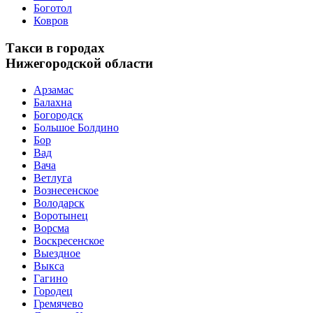
Боготол
Ковров
Такси в городах
Нижегородской области
Арзамас
Балахна
Богородск
Большое Болдино
Бор
Вад
Вача
Ветлуга
Вознесенское
Володарск
Воротынец
Ворсма
Воскресенское
Выездное
Выкса
Гагино
Городец
Гремячево