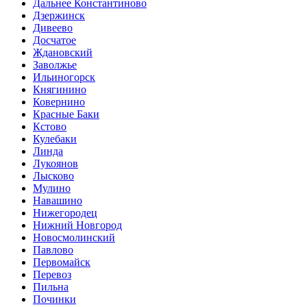
Дальнее Константиново
Дзержинск
Дивеево
Досчатое
Ждановский
Заволжье
Ильиногорск
Княгинино
Ковернино
Красные Баки
Кстово
Кулебаки
Линда
Лукоянов
Лысково
Мулино
Навашино
Нижегородец
Нижний Новгород
Новосмолинский
Павлово
Первомайск
Перевоз
Пильна
Починки