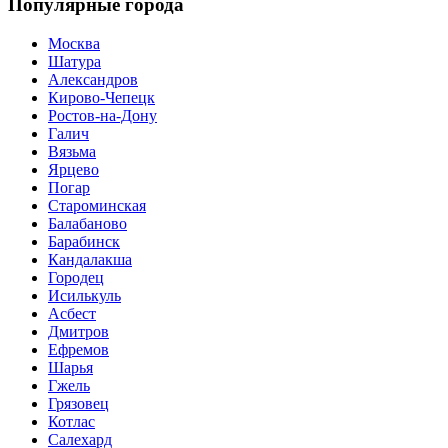
Популярные города
Москва
Шатура
Александров
Кирово-Чепецк
Ростов-на-Дону
Галич
Вязьма
Ярцево
Погар
Староминская
Балабаново
Барабинск
Кандалакша
Городец
Исилькуль
Асбест
Дмитров
Ефремов
Шарья
Гжель
Грязовец
Котлас
Салехард