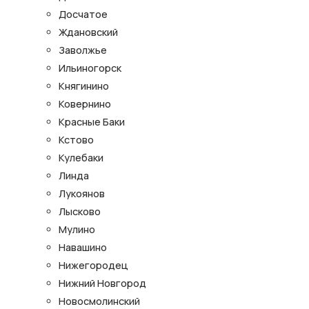
Досчатое
Ждановский
Заволжье
Ильиногорск
Княгинино
Ковернино
Красные Баки
Кстово
Кулебаки
Линда
Лукоянов
Лысково
Мулино
Навашино
Нижегородец
Нижний Новгород
Новосмолинский