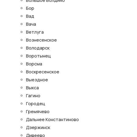
Большое Болдино
Бор
Вад
Вача
Ветлуга
Вознесенское
Володарск
Воротынец
Ворсма
Воскресенское
Выездное
Выкса
Гагино
Городец
Гремячево
Дальнее Константиново
Дзержинск
Дивеево