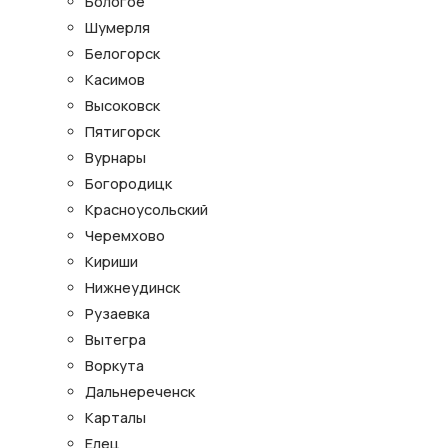
Бологое
Шумерля
Белогорск
Касимов
Высоковск
Пятигорск
Вурнары
Богородицк
Красноусольский
Черемхово
Кириши
Нижнеудинск
Рузаевка
Вытегра
Воркута
Дальнереченск
Карталы
Елец