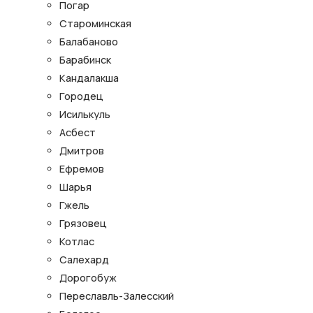
Погар
Староминская
Балабаново
Барабинск
Кандалакша
Городец
Исилькуль
Асбест
Дмитров
Ефремов
Шарья
Гжель
Грязовец
Котлас
Салехард
Дорогобуж
Переславль-Залесский