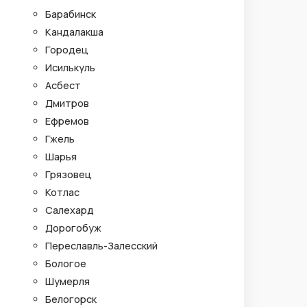
Барабинск
Кандалакша
Городец
Исилькуль
Асбест
Дмитров
Ефремов
Гжель
Шарья
Грязовец
Котлас
Салехард
Дорогобуж
Переславль-Залесский
Бологое
Шумерля
Белогорск