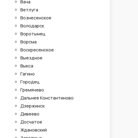
Вача
Ветлуга
Вознесенское
Володарск
Воротынец
Ворсма
Воскресенское
Выездное
Выкса
Гагино
Городец
Гремячево
Дальнее Константиново
Дзержинск
Дивеево
Досчатое
Ждановский
Заволжье