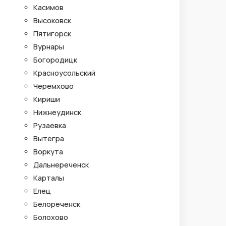
Касимов
Высоковск
Пятигорск
Вурнары
Богородицк
Красноусольский
Черемхово
Кириши
Нижнеудинск
Рузаевка
Вытегра
Воркута
Дальнереченск
Карталы
Елец
Белореченск
Болохово