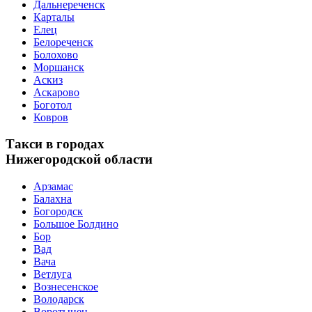
Дальнереченск
Карталы
Елец
Белореченск
Болохово
Моршанск
Аскиз
Аскарово
Боготол
Ковров
Такси в городах
Нижегородской области
Арзамас
Балахна
Богородск
Большое Болдино
Бор
Вад
Вача
Ветлуга
Вознесенское
Володарск
Воротынец