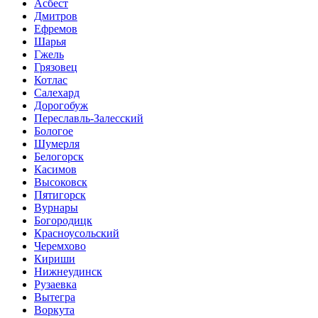
Асбест
Дмитров
Ефремов
Шарья
Гжель
Грязовец
Котлас
Салехард
Дорогобуж
Переславль-Залесский
Бологое
Шумерля
Белогорск
Касимов
Высоковск
Пятигорск
Вурнары
Богородицк
Красноусольский
Черемхово
Кириши
Нижнеудинск
Рузаевка
Вытегра
Воркута