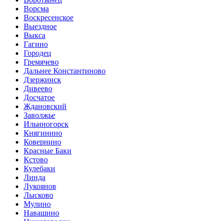
Ворсма
Воскресенское
Выездное
Выкса
Гагино
Городец
Гремячево
Дальнее Константиново
Дзержинск
Дивеево
Досчатое
Ждановский
Заволжье
Ильиногорск
Княгинино
Ковернино
Красные Баки
Кстово
Кулебаки
Линда
Лукоянов
Лысково
Мулино
Навашино