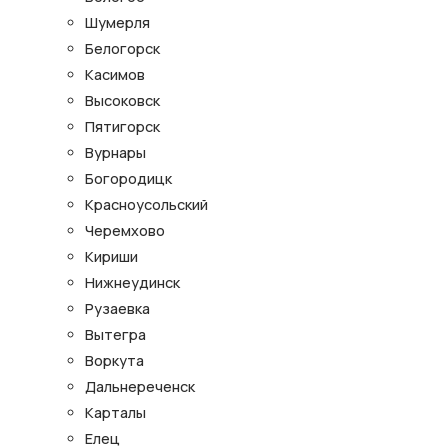
Шумерля
Белогорск
Касимов
Высоковск
Пятигорск
Вурнары
Богородицк
Красноусольский
Черемхово
Кириши
Нижнеудинск
Рузаевка
Вытегра
Воркута
Дальнереченск
Карталы
Елец