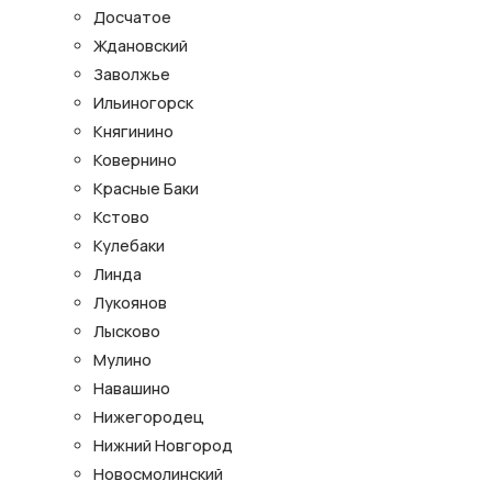
Досчатое
Ждановский
Заволжье
Ильиногорск
Княгинино
Ковернино
Красные Баки
Кстово
Кулебаки
Линда
Лукоянов
Лысково
Мулино
Навашино
Нижегородец
Нижний Новгород
Новосмолинский