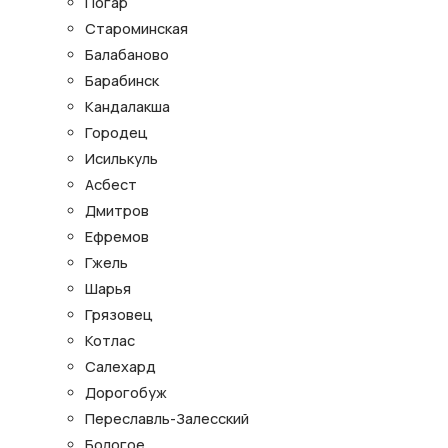
Погар
Староминская
Балабаново
Барабинск
Кандалакша
Городец
Исилькуль
Асбест
Дмитров
Ефремов
Гжель
Шарья
Грязовец
Котлас
Салехард
Дорогобуж
Переславль-Залесский
Бологое