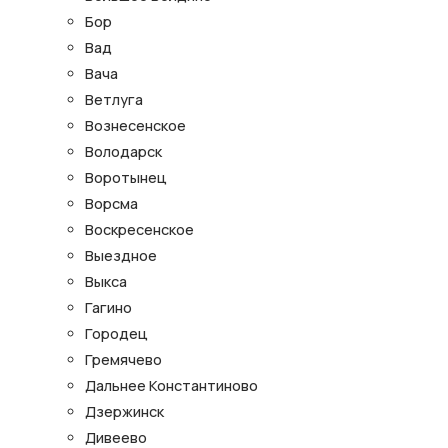
Бор
Вад
Вача
Ветлуга
Вознесенское
Володарск
Воротынец
Ворсма
Воскресенское
Выездное
Выкса
Гагино
Городец
Гремячево
Дальнее Константиново
Дзержинск
Дивеево