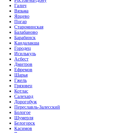
Ростов-на-Дону
Галич
Вязьма
Ярцево
Погар
Староминская
Балабаново
Барабинск
Кандалакша
Городец
Исилькуль
Асбест
Дмитров
Ефремов
Шарья
Гжель
Грязовец
Котлас
Салехард
Дорогобуж
Переславль-Залесский
Бологое
Шумерля
Белогорск
Касимов