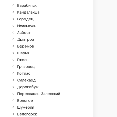
Барабинск
Кандалакша
Городец
Исилькуль
Асбест
Дмитров
Ефремов
Шарья
Гжель
Грязовец
Котлас
Салехард
Дорогобуж
Переславль-Залесский
Бологое
Шумерля
Белогорск