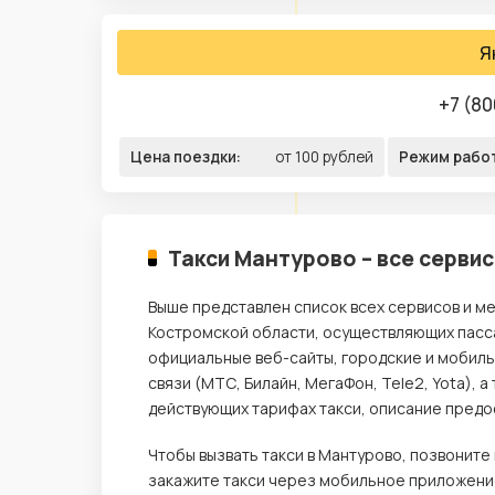
Я
+7 (80
Цена поездки:
от 100 рублей
Режим рабо
Такси Мантурово – все серви
Выше представлен список всех сервисов и ме
Костромской области, осуществляющих пасса
официальные веб-сайты, городские и мобил
связи (МТС, Билайн, МегаФон, Tele2, Yota),
действующих тарифах такси, описание предос
Чтобы вызвать такси в Мантурово, позвонит
закажите такси через мобильное приложение