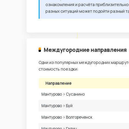
ознакомления и расчёта приблизительной
разных ситуаций может подойти разный т
Междугородние направления
Одни из популярных междугородних маршруто
стоимость поездки:
Направление
Мантурово › Сусанино
Мантурово › Буй
Мантурово › Волгореченск
Мантурово › Галич