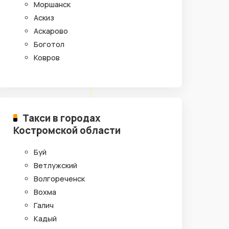
Моршанск
Аскиз
Аскарово
Боготол
Ковров
Такси в городах
Костромской области
Буй
Ветлужский
Волгореченск
Вохма
Галич
Кадый