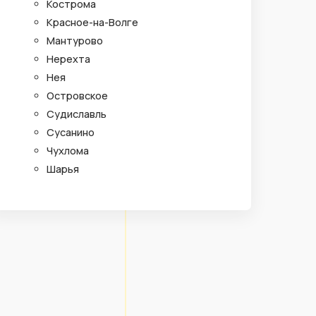
Кострома
Красное-на-Волге
Мантурово
Нерехта
Нея
Островское
Судиславль
Сусанино
Чухлома
Шарья