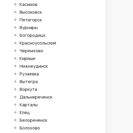
Касимов
Высоковск
Пятигорск
Вурнары
Богородицк
Красноусольский
Черемхово
Кириши
Нижнеудинск
Рузаевка
Вытегра
Воркута
Дальнереченск
Карталы
Елец
Белореченск
Болохово