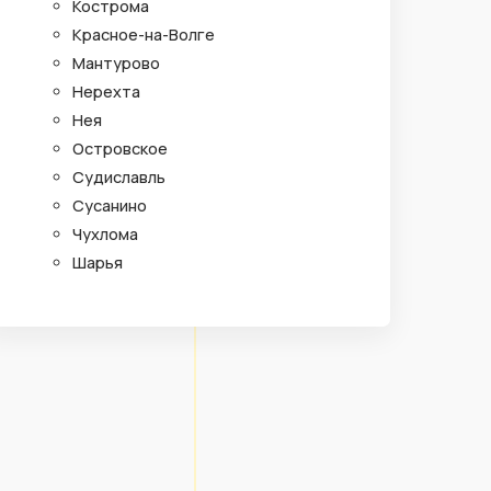
Кострома
Красное-на-Волге
Мантурово
Нерехта
Нея
Островское
Судиславль
Сусанино
Чухлома
Шарья