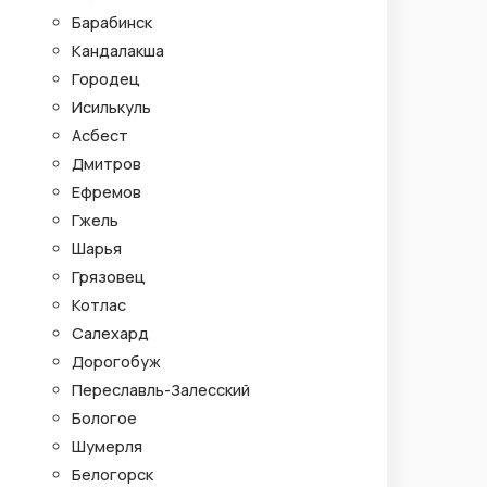
Барабинск
Кандалакша
Городец
Исилькуль
Асбест
Дмитров
Ефремов
Гжель
Шарья
Грязовец
Котлас
Салехард
Дорогобуж
Переславль-Залесский
Бологое
Шумерля
Белогорск