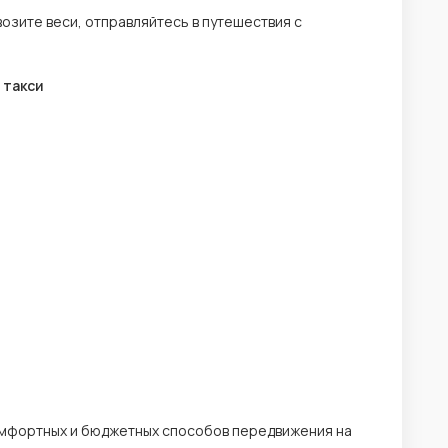
возите веси, отправляйтесь в путешествия с
 такси
 комфортных и бюджетных способов передвижения на