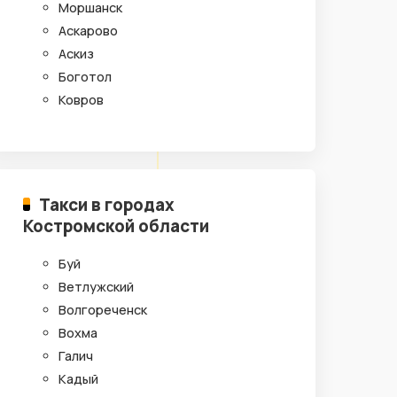
Моршанск
Аскарово
Аскиз
Боготол
Ковров
Такси в городах
Костромской области
Буй
Ветлужский
Волгореченск
Вохма
Галич
Кадый