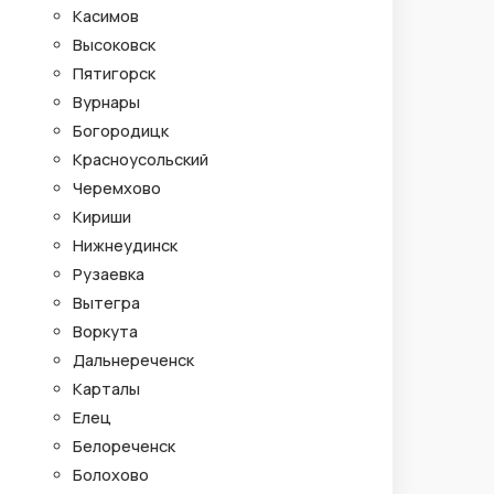
Касимов
Высоковск
Пятигорск
Вурнары
Богородицк
Красноусольский
Черемхово
Кириши
Нижнеудинск
Рузаевка
Вытегра
Воркута
Дальнереченск
Карталы
Елец
Белореченск
Болохово