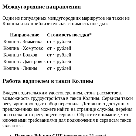
Междугородние направления
Одни из популярных междугородних маршрутов на такси из
Колпны и их приблизительная стоимость поездки:
Направление
Стоимость поездки*
Колпна › Знаменка
от ~ рублей
Колпна › Хомутово
от ~ рублей
Колпна › Болхов
от ~ рублей
Колпна › Дмитровск
от ~ рублей
Колпна › Ливны
от ~ рублей
Работа водителем в такси Колпны
Владея водительским удостоверением, стоит рассмотреть
возможность трудоустройства в такси Колпны. Сервисы такси
регулярно проводят набор персонала. Детально о доступных
предложениях вы можете найти на странице службы, перейдя
по ссылке интересующего сервиса. Обратите внимание, что
ключевыми требованиями для подключения к сервисам такси
являются:
Паспорт РФ или СНГ (возраст от 21 года)