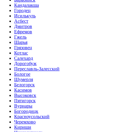
Кандалакша
Городец
Исилькуль
Асбест
Дмитров
Ефремов
Гжель
Шарья
Грязовец
Котлас
Салехард
Дорогобуж
Переславль-Залесский
Бологое
Шумерля
Белогорск
Касимов
Высоковск
Пятигорск
Вурнары
Богородицк
Красноусольский
Черемхово
Кириши