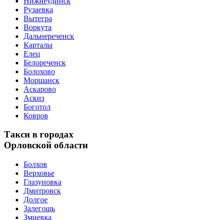
Нижнеудинск
Рузаевка
Вытегра
Воркута
Дальнереченск
Карталы
Елец
Белореченск
Болохово
Моршанск
Аскарово
Аскиз
Боготол
Ковров
Такси в городах
Орловской области
Болхов
Верховье
Глазуновка
Дмитровск
Долгое
Залегощь
Змиевка