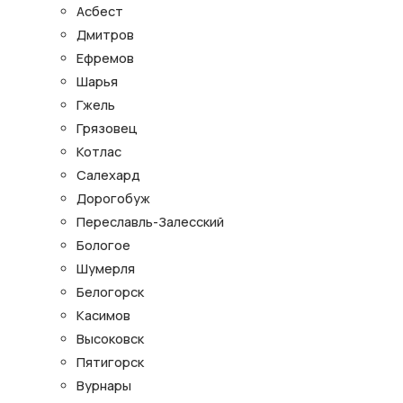
Асбест
Дмитров
Ефремов
Шарья
Гжель
Грязовец
Котлас
Салехард
Дорогобуж
Переславль-Залесский
Бологое
Шумерля
Белогорск
Касимов
Высоковск
Пятигорск
Вурнары