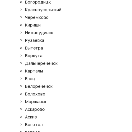
Богородицк
Красноусольский
Черемхово
Кириши
Нижнеудинск
Рузаевка
Вытегра
Воркута
Дальнереченск
Карталы
Елец
Белореченск
Болохово
Моршанск
Аскарово
Аскиз
Боготол