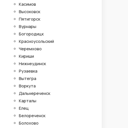
Касимов
Высоковск
Пятигорск
Вурнары
Богородицк
Красноусольский
Черемхово
Кириши
Нижнеудинск
Рузаевка
Вытегра
Воркута
Дальнереченск
Карталы
Елец
Белореченск
Болохово