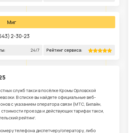
Миг
643) 2-30-23
ты:
24/7
Рейтинг сервиса:
25
естных служб такси в посёлке Кромы Орловской
возки. В списке вы найдете официальные веб-
онов с указанием оператора связи (МТС, Билайн,
о стоимости проезда и действующих тарифах такси,
тельский рейтинг.
о номеру телефона диспетчеру/оператору, либо