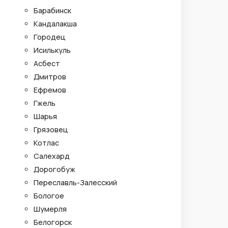
Барабинск
Кандалакша
Городец
Исилькуль
Асбест
Дмитров
Ефремов
Гжель
Шарья
Грязовец
Котлас
Салехард
Дорогобуж
Переславль-Залесский
Бологое
Шумерля
Белогорск