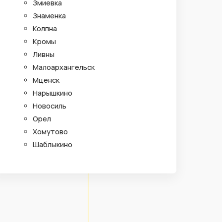
Змиевка
Знаменка
Колпна
Кромы
Ливны
Малоархангельск
Мценск
Нарышкино
Новосиль
Орел
Хомутово
Шаблыкино