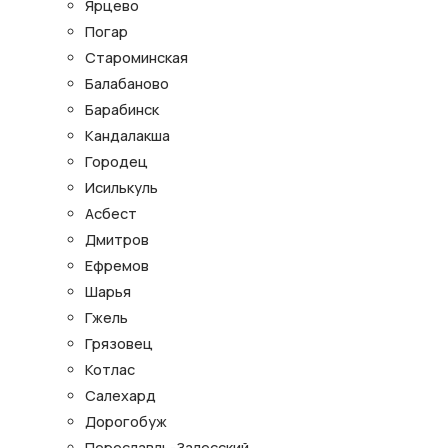
Ярцево
Погар
Староминская
Балабаново
Барабинск
Кандалакша
Городец
Исилькуль
Асбест
Дмитров
Ефремов
Шарья
Гжель
Грязовец
Котлас
Салехард
Дорогобуж
Переславль-Залесский