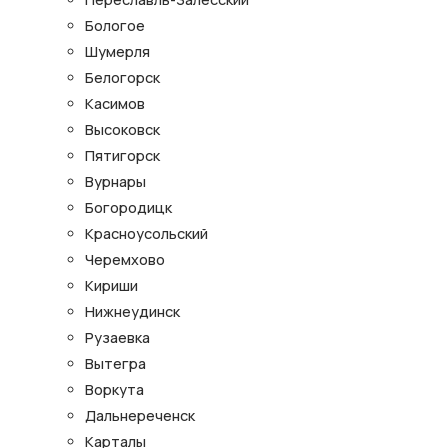
Бологое
Шумерля
Белогорск
Касимов
Высоковск
Пятигорск
Вурнары
Богородицк
Красноусольский
Черемхово
Кириши
Нижнеудинск
Рузаевка
Вытегра
Воркута
Дальнереченск
Карталы