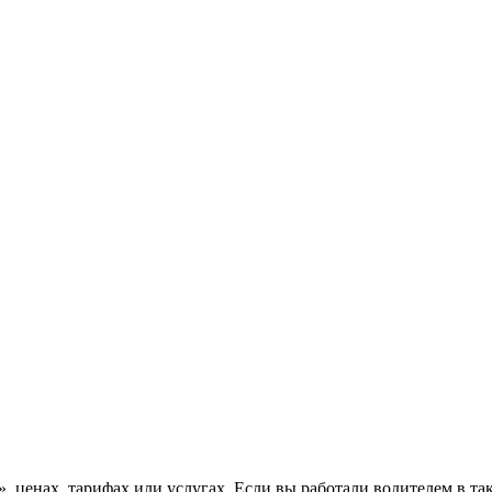
, ценах, тарифах или услугах. Если вы работали водителем в та