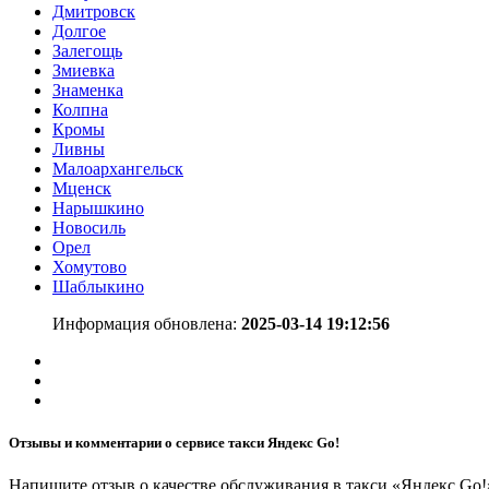
Дмитровск
Долгое
Залегощь
Змиевка
Знаменка
Колпна
Кромы
Ливны
Малоархангельск
Мценск
Нарышкино
Новосиль
Орел
Хомутово
Шаблыкино
Информация обновлена:
2025-03-14 19:12:56
Отзывы и комментарии о сервисе такси Яндекс Go!
Напишите отзыв о качестве обслуживания в такси «Яндекс Go!»