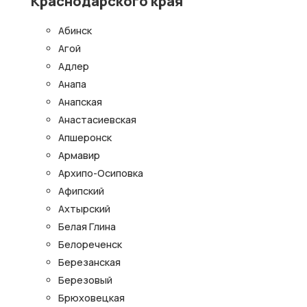
Краснодарского края
Абинск
Агой
Адлер
Анапа
Анапская
Анастасиевская
Апшеронск
Армавир
Архипо-Осиповка
Афипский
Ахтырский
Белая Глина
Белореченск
Березанская
Березовый
Брюховецкая