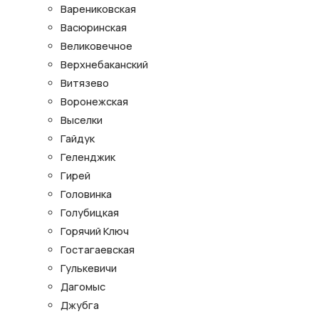
Варениковская
Васюринская
Великовечное
Верхнебаканский
Витязево
Воронежская
Выселки
Гайдук
Геленджик
Гирей
Головинка
Голубицкая
Горячий Ключ
Гостагаевская
Гулькевичи
Дагомыс
Джубга