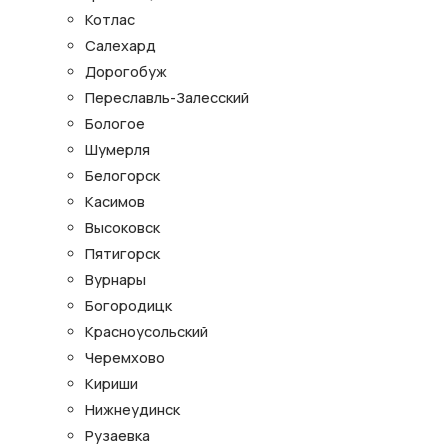
Котлас
Салехард
Дорогобуж
Переславль-Залесский
Бологое
Шумерля
Белогорск
Касимов
Высоковск
Пятигорск
Вурнары
Богородицк
Красноусольский
Черемхово
Кириши
Нижнеудинск
Рузаевка