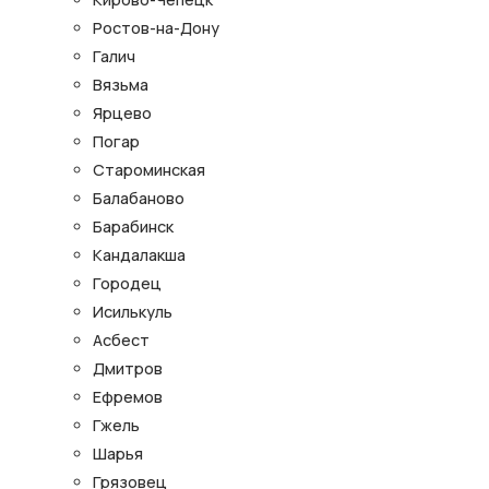
Ростов-на-Дону
Галич
Вязьма
Ярцево
Погар
Староминская
Балабаново
Барабинск
Кандалакша
Городец
Исилькуль
Асбест
Дмитров
Ефремов
Гжель
Шарья
Грязовец