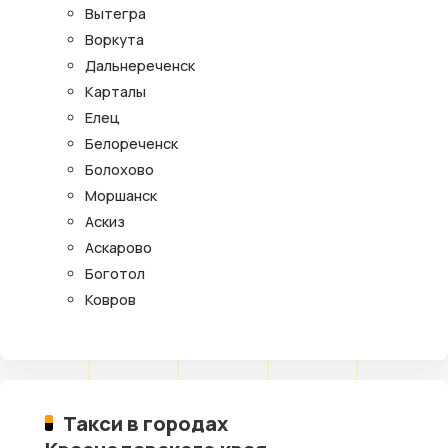
Вытегра
Воркута
Дальнереченск
Карталы
Елец
Белореченск
Болохово
Моршанск
Аскиз
Аскарово
Боготол
Ковров
Такси в городах