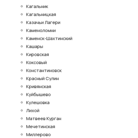
Кагальник
Кагальницкая
Казачьи Лагери
Каменоломни
Каменск-Шахтинский
Кашары
Кировская
Коксовый
Константиновск
Красный Сулин
Кривянская
Куйбышево
Кулешовка
Лихой
Матвеев Курган
Мечетинская
Миллерово