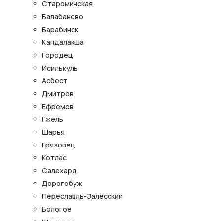
Староминская
Балабаново
Барабинск
Кандалакша
Городец
Исилькуль
Асбест
Дмитров
Ефремов
Гжель
Шарья
Грязовец
Котлас
Салехард
Дорогобуж
Переславль-Залесский
Бологое