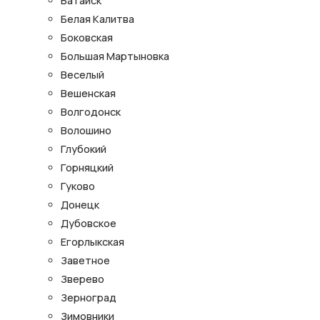
Батайск
Белая Калитва
Боковская
Большая Мартыновка
Веселый
Вешенская
Волгодонск
Волошино
Глубокий
Горняцкий
Гуково
Донецк
Дубовское
Егорлыкская
Заветное
Зверево
Зерноград
Зимовники