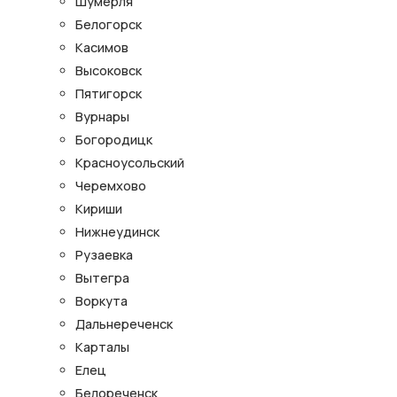
Шумерля
Белогорск
Касимов
Высоковск
Пятигорск
Вурнары
Богородицк
Красноусольский
Черемхово
Кириши
Нижнеудинск
Рузаевка
Вытегра
Воркута
Дальнереченск
Карталы
Елец
Белореченск