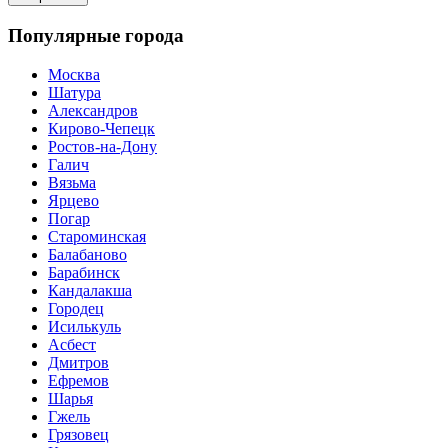
Популярные города
Москва
Шатура
Александров
Кирово-Чепецк
Ростов-на-Дону
Галич
Вязьма
Ярцево
Погар
Староминская
Балабаново
Барабинск
Кандалакша
Городец
Исилькуль
Асбест
Дмитров
Ефремов
Шарья
Гжель
Грязовец