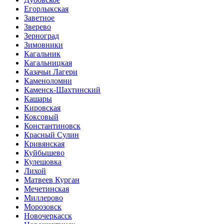
Егорлыкская
Заветное
Зверево
Зерноград
Зимовники
Кагальник
Кагальницкая
Казачьи Лагери
Каменоломни
Каменск-Шахтинский
Кашары
Кировская
Коксовый
Константиновск
Красный Сулин
Кривянская
Куйбышево
Кулешовка
Лихой
Матвеев Курган
Мечетинская
Миллерово
Морозовск
Новочеркасск