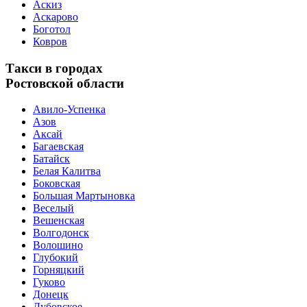
Аскиз
Аскарово
Боготол
Ковров
Такси в городах
Ростовской области
Авило-Успенка
Азов
Аксай
Багаевская
Батайск
Белая Калитва
Боковская
Большая Мартыновка
Веселый
Вешенская
Волгодонск
Волошино
Глубокий
Горняцкий
Гуково
Донецк
Дубовское