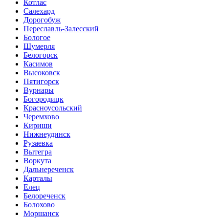
Котлас
Салехард
Дорогобуж
Переславль-Залесский
Бологое
Шумерля
Белогорск
Касимов
Высоковск
Пятигорск
Вурнары
Богородицк
Красноусольский
Черемхово
Кириши
Нижнеудинск
Рузаевка
Вытегра
Воркута
Дальнереченск
Карталы
Елец
Белореченск
Болохово
Моршанск