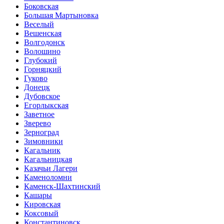
Боковская
Большая Мартыновка
Веселый
Вешенская
Волгодонск
Волошино
Глубокий
Горняцкий
Гуково
Донецк
Дубовское
Егорлыкская
Заветное
Зверево
Зерноград
Зимовники
Кагальник
Кагальницкая
Казачьи Лагери
Каменоломни
Каменск-Шахтинский
Кашары
Кировская
Коксовый
Константиновск