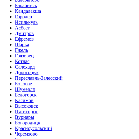
Барабинск
Кандалакша
Городец
Исилькуль
Асбест
Дмитров
Ефремов
Шарья
Гжель
Грязовец
Котлас
Салехард
Дорогобуж
Переславль-Залесский
Бологое
Шумерля
Белогорск
Касимов
Высоковск
Пятигорск
Вурнары
Богородицк
Красноусольский
Черемхово