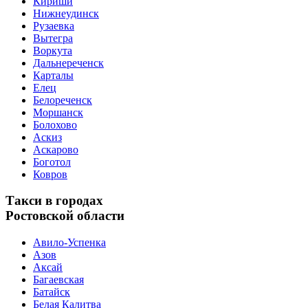
Кириши
Нижнеудинск
Рузаевка
Вытегра
Воркута
Дальнереченск
Карталы
Елец
Белореченск
Моршанск
Болохово
Аскиз
Аскарово
Боготол
Ковров
Такси в городах
Ростовской области
Авило-Успенка
Азов
Аксай
Багаевская
Батайск
Белая Калитва