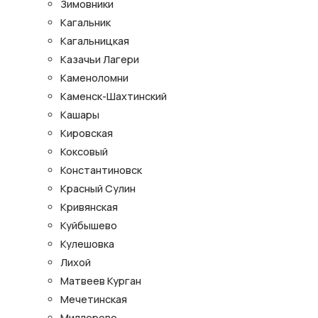
Зимовники
Кагальник
Кагальницкая
Казачьи Лагери
Каменоломни
Каменск-Шахтинский
Кашары
Кировская
Коксовый
Константиновск
Красный Сулин
Кривянская
Куйбышево
Кулешовка
Лихой
Матвеев Курган
Мечетинская
Миллерово