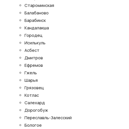
Староминская
Балабаново
Барабинск
Кандалакша
Городец
Исилькуль
Асбест
Дмитров
Ефремов
Гжель
Шарья
Грязовец
Котлас
Салехард
Дорогобуж
Переславль-Залесский
Бологое