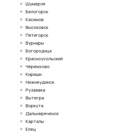
Шумерля
Белогорск
Касимов
Высоковск
Пятигорск
Вурнары
Богородицк
Красноусольский
Черемхово
Кириши
Нижнеудинск
Рузаевка
Вытегра
Воркута
Дальнереченск
Карталы
Елец